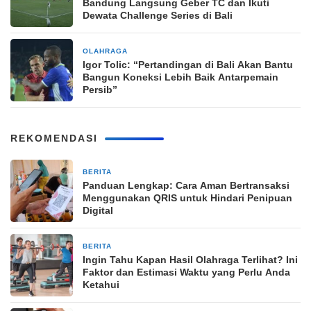
Bandung Langsung Geber TC dan Ikuti
Dewata Challenge Series di Bali
OLAHRAGA
14 jam yang lalu
Igor Tolic: “Pertandingan di Bali Akan Bantu
Bangun Koneksi Lebih Baik Antarpemain
Persib”
REKOMENDASI
BERITA
15 jam yang lalu
Panduan Lengkap: Cara Aman Bertransaksi
Menggunakan QRIS untuk Hindari Penipuan
Digital
BERITA
15 jam yang lalu
Ingin Tahu Kapan Hasil Olahraga Terlihat? Ini
Faktor dan Estimasi Waktu yang Perlu Anda
Ketahui