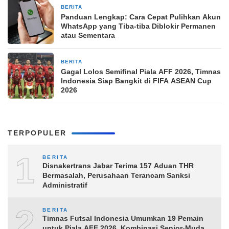
BERITA
15 jam yang lalu
Panduan Lengkap: Cara Cepat Pulihkan Akun
WhatsApp yang Tiba-tiba Diblokir Permanen
atau Sementara
BERITA
15 jam yang lalu
Gagal Lolos Semifinal Piala AFF 2026, Timnas
Indonesia Siap Bangkit di FIFA ASEAN Cup
2026
TERPOPULER
1
BERITA
Disnakertrans Jabar Terima 157 Aduan THR
Bermasalah, Perusahaan Terancam Sanksi
Administratif
2
BERITA
Timnas Futsal Indonesia Umumkan 19 Pemain
untuk Piala AFF 2026, Kombinasi Senior-Muda