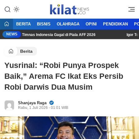
Mencerdaskan Anak Bangsa
KilatNews.co
BERITA
BISNIS
OLAHRAGA
OPINI
PENDIDIKAN
PO
NEWS
si Usai Timnas Indonesia Gagal di Piala AFF 2026
Igor Tolic:
Berita
Yusrinal: “Robi Punya Prospek
Baik,” Arema FC Ikat Eks Persib
Robi Darwis Dua Musim
Shanjaya Raga
Rabu, 1 Juli 2026 - 01:01 WIB