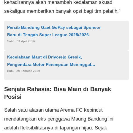
kehadirannya akan menambah kedalaman skuad
sekaligus memberikan banyak opsi bagi tim pelatih.”
Persib Bandung Gaet GoPay sebagai Sponsor
Baru di Tengah Super League 2025/2026
Sabtu, 11 April 2026
Kecelakaan Maut di Driyorejo Gresik,
Pengendara Motor Perempuan Meninggal
Rabu, 25 Februari 2026
Dunia Usai Tabrak Truk Berhenti
Senjata Rahasia: Bisa Main di Banyak
Posisi
Salah satu alasan utama Arema FC kepincut
mendatangkan eks penggawa Maung Bandung ini
adalah fleksibilitasnya di lapangan hijau. Sejak