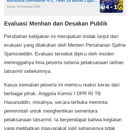
Borussia Dortmund 4-1, Tiket 16 Besar Liga
Kamis, 26 Februari 2026
Champions Diraih Dramatis
Evaluasi Menhan dan Desakan Publik
Perubahan kebijakan ini merupakan tindak lanjut dari
evaluasi yang dilakukan oleh Menteri Pertahanan Sjafrie
Sjamsoeddin. Evaluasi tersebut dipicu oleh insiden
meninggalnya lima peserta selama pelaksanaan latihan
latsarmil sebelumnya.
Kasus kematian peserta ini memicu reaksi keras dari
berbagai pihak. Anggota Komisi I DPR RI TB
Hasanuddin, misalnya, secara terbuka meminta
pemerintah untuk menghentikan sementara
pelaksanaan latsarmil. Ia berpendapat bahwa kegiatan
yang melibatkan masyarakat sipil seharusnya tidak