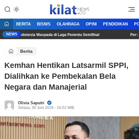
Mencerdaskan Anak Bangsa
KilatNews.co
BERITA
BISNIS
OLAHRAGA
OPINI
PENDIDIKAN
PO
NEWS
imnas Indonesia Waspada di Laga Penentu Semifinal
Persib Tu
Berita
Kemhan Hentikan Latsarmil SPPI,
Dialihkan ke Pembekalan Bela
Negara dan Manajerial
Olivia Saputri
Selasa, 30 Juni 2026 - 16:02 WIB