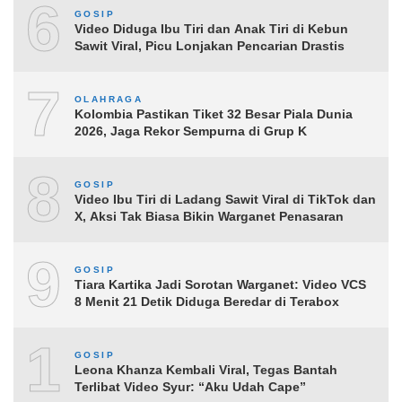
6
GOSIP
Video Diduga Ibu Tiri dan Anak Tiri di Kebun
Sawit Viral, Picu Lonjakan Pencarian Drastis
7
OLAHRAGA
Kolombia Pastikan Tiket 32 Besar Piala Dunia
2026, Jaga Rekor Sempurna di Grup K
8
GOSIP
Video Ibu Tiri di Ladang Sawit Viral di TikTok dan
X, Aksi Tak Biasa Bikin Warganet Penasaran
9
GOSIP
Tiara Kartika Jadi Sorotan Warganet: Video VCS
8 Menit 21 Detik Diduga Beredar di Terabox
10
GOSIP
Leona Khanza Kembali Viral, Tegas Bantah
Terlibat Video Syur: “Aku Udah Cape”