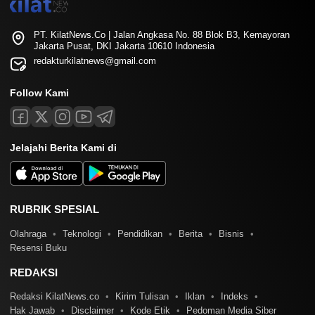
PT. KilatNews.Co | Jalan Angkasa No. 88 Blok B3, Kemayoran
Jakarta Pusat, DKI Jakarta 10610 Indonesia
redakturkilatnews@gmail.com
Follow Kami
Jelajahi Berita Kami di
RUBRIK SPESIAL
Olahraga
Teknologi
Pendidikan
Berita
Bisnis
Resensi Buku
REDAKSI
Redaksi KilatNews.co
Kirim Tulisan
Iklan
Indeks
Hak Jawab
Disclaimer
Kode Etik
Pedoman Media Siber