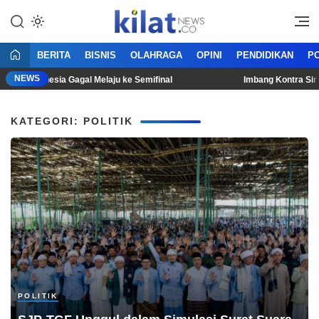
Mencerdaskan Anak Bangsa
KilatNews.co
BERITA
BISNIS
OLAHRAGA
OPINI
PENDIDIKAN
PO
NEWS
as Indonesia Gagal Melaju ke Semifinal
Imbang Kontra Singap
KATEGORI: POLITIK
POLITIK