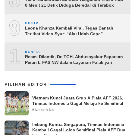
8 Menit 21 Detik Diduga Beredar di Terabox
9
GOSIP
Leona Khanza Kembali Viral, Tegas Bantah
Terlibat Video Syur: “Aku Udah Cape”
10
BERITA
Resmi Dilantik, Dr. TGH. Abdussyakur Paparkan
Peran L-FAS NW dalam Layanan Falakiyah
PILIHAN EDITOR
Vietnam Kunci Juara Grup A Piala AFF 2026,
Timnas Indonesia Gagal Melaju ke Semifinal
9 jam yang lalu
Imbang Kontra Singapura, Timnas Indonesia
Kembali Gagal Lolos Semifinal Piala AFF Dua