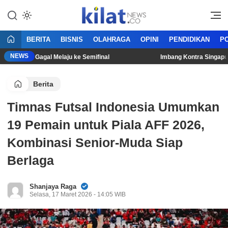
Mencerdaskan Anak Bangsa
KilatNews.co
BERITA
BISNIS
OLAHRAGA
OPINI
PENDIDIKAN
PO
NEWS
onesia Gagal Melaju ke Semifinal
Imbang Kontra Singapura, T
Berita
Timnas Futsal Indonesia Umumkan
19 Pemain untuk Piala AFF 2026,
Kombinasi Senior-Muda Siap
Berlaga
Shanjaya Raga
Selasa, 17 Maret 2026 - 14:05 WIB