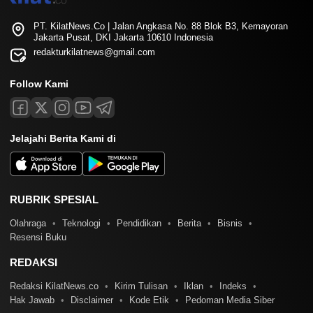
PT. KilatNews.Co | Jalan Angkasa No. 88 Blok B3, Kemayoran
Jakarta Pusat, DKI Jakarta 10610 Indonesia
redakturkilatnews@gmail.com
Follow Kami
Jelajahi Berita Kami di
RUBRIK SPESIAL
Olahraga
Teknologi
Pendidikan
Berita
Bisnis
Resensi Buku
REDAKSI
Redaksi KilatNews.co
Kirim Tulisan
Iklan
Indeks
Hak Jawab
Disclaimer
Kode Etik
Pedoman Media Siber