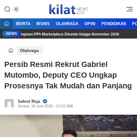
Mencerdaskan Anak Bangsa
KilatNews.co
BERITA
BISNIS
OLAHRAGA
OPINI
PENDIDIKAN
PO
NEWS
aru,” Pungutan PPh Marketplace Ditunda hingga November 2026
Olahraga
Persib Resmi Rekrut Gabriel
Mutombo, Deputy CEO Ungkap
Prosesnya Tak Mudah dan Panjang
Sahrul Roja
Selasa, 30 Juni 2026 - 15:02 WIB