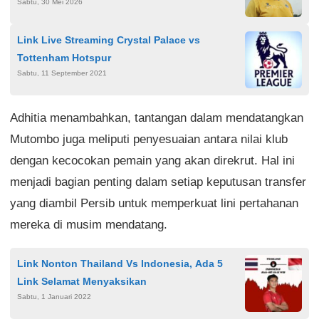
Sabtu, 30 Mei 2026
Bandung
Link Live Streaming Crystal Palace vs
Tottenham Hotspur
Sabtu, 11 September 2021
Adhitia menambahkan, tantangan dalam mendatangkan
Mutombo juga meliputi penyesuaian antara nilai klub
dengan kecocokan pemain yang akan direkrut. Hal ini
menjadi bagian penting dalam setiap keputusan transfer
yang diambil Persib untuk memperkuat lini pertahanan
mereka di musim mendatang.
Link Nonton Thailand Vs Indonesia, Ada 5
Link Selamat Menyaksikan
Sabtu, 1 Januari 2022