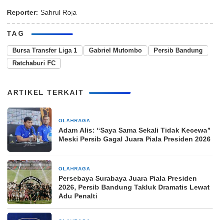
Reporter:
Sahrul Roja
TAG
Bursa Transfer Liga 1
Gabriel Mutombo
Persib Bandung
Ratchaburi FC
ARTIKEL TERKAIT
OLAHRAGA
5 jam yang lalu
Adam Alis: “Saya Sama Sekali Tidak Kecewa”
Meski Persib Gagal Juara Piala Presiden 2026
OLAHRAGA
11 jam yang lalu
Persebaya Surabaya Juara Piala Presiden
2026, Persib Bandung Takluk Dramatis Lewat
Adu Penalti