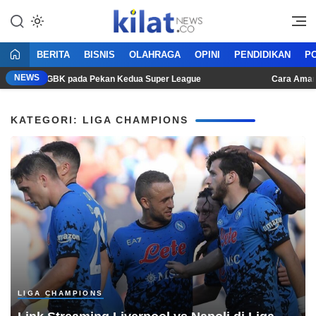
Mencerdaskan Anak Bangsa
KilatNews.co
BERITA
BISNIS
OLAHRAGA
OPINI
PENDIDIKAN
PO
NEWS
 Persib di GBK pada Pekan Kedua Super League
Cara Aman Mem
KATEGORI: LIGA CHAMPIONS
LIGA CHAMPIONS