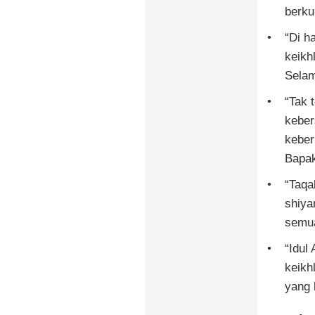
berku
“Di h
keikh
Selam
“Tak 
keber
keber
Bapak
“Taqa
shiya
semua
“Idul
keikh
yang l