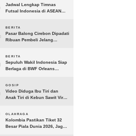
3
Jadwal Lengkap Timnas
Futsal Indonesia di ASEAN
Futsal Championship 2026
Resmi Dirilis
4
BERITA
Pasar Balong Cirebon Dipadati
Ribuan Pembeli Jelang
Lebaran, Kebutuhan Ibadah
Laris Manis
5
BERITA
Sepuluh Wakil Indonesia Siap
Berlaga di BWF Orleans
Masters 2026: Cek Jadwal
Lengkapnya!
6
GOSIP
Video Diduga Ibu Tiri dan
Anak Tiri di Kebun Sawit Viral,
Picu Lonjakan Pencarian
Drastis
7
OLAHRAGA
Kolombia Pastikan Tiket 32
Besar Piala Dunia 2026, Jaga
Rekor Sempurna di Grup K