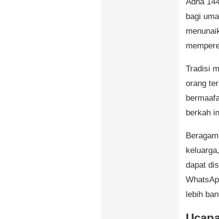
Adha 144
bagi uma
menunaik
memperera
Tradisi 
orang ter
bermaafa
berkah in
Beragam 
keluarga
dapat dis
WhatsApp
lebih ba
Ucapa