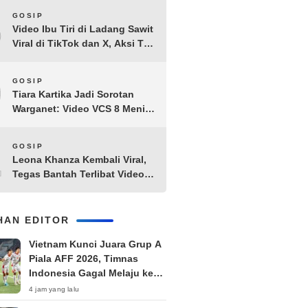
8
GOSIP
Video Ibu Tiri di Ladang Sawit
Viral di TikTok dan X, Aksi Tak
Biasa Bikin Warganet
Penasaran
9
GOSIP
Tiara Kartika Jadi Sorotan
Warganet: Video VCS 8 Menit
21 Detik Diduga Beredar di
Terabox
10
GOSIP
Leona Khanza Kembali Viral,
Tegas Bantah Terlibat Video
Syur: “Aku Udah Cape”
IHAN EDITOR
Vietnam Kunci Juara Grup A
Piala AFF 2026, Timnas
Indonesia Gagal Melaju ke
Semifinal
4 jam yang lalu