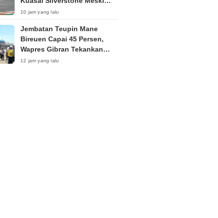
Kuasai Silverstone Meski
Sempat Terkendala Motor
10 jam yang lalu
Jembatan Teupin Mane
Bireuen Capai 45 Persen,
Wapres Gibran Tekankan
Kualitas Pembangunan
12 jam yang lalu