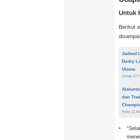
Untuk 
Berikut 
disampai
Jadwal 
Derby L
Utama
Jumat, 27 F
Atalanta
dan Trad
Champi
Rabu, 11 M
“Sela
mener