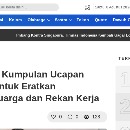
Sabtu, 8 Agustus 202
ai
Kolom
Olahraga
Sastra
Tokoh
Quote
Dawuh G
Imbang Kontra Singapura, Timnas Indonesia Kembali Gagal Lolos Semif
TER
: Kumpulan Ucapan
ntuk Eratkan
luarga dan Rekan Kerja
0
0
123