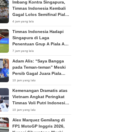
Imbang Kontra Singapura,
Timnas Indonesia Kembali
Gagal Lolos Semifinal Piala
AFF Dua Edisi Beruntun
4 jam yang lalu
Timnas Indonesia Hadapi
Singapura di Laga
Penentuan Grup A Piala AFF
2026: Tiket Semifinal Jadi
7 jam yang lalu
Taruhan
Adam Alis: “Saya Bangga
pada Teman-teman” Meski
Persib Gagal Juara Piala
Presiden 2026
10 jam yang lalu
Kemenangan Dramatis atas
Vietnam Angkat Peringkat
Timnas Voli Putri Indonesia
ke Posisi 53 Dunia
10 jam yang lalu
Alex Marquez Gemilang di
FP1 MotoGP Inggris 2026,