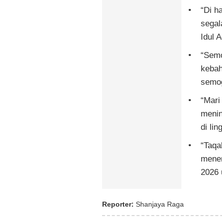
“Di h
segal
Idul 
“Sem
kebah
semog
“Mari
menin
di li
“Taqa
mener
2026 
Reporter:
Shanjaya Raga