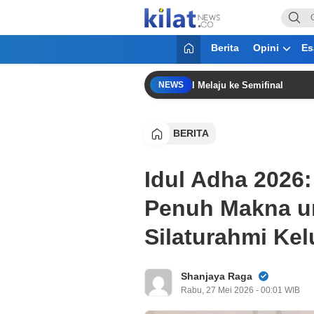
KilatNews.co
Mencerdaskan Anak Bangsa
Berita
Opini
Es
a AFF 2026, Timnas Indonesia Gagal Melaju ke Semifinal
NEWS
BERITA
Idul Adha 2026
Penuh Makna u
Silaturahmi Ke
Shanjaya Raga
Rabu, 27 Mei 2026 - 00:01 WIB