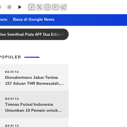
6
uru
Baca di Google News
inal Piala AFF Dua Edisi Beruntun
Timnas Indonesia Ha
POPULER
1
BERITA
Disnakertrans Jabar Terima
157 Aduan THR Bermasalah,
Perusahaan Terancam Sanksi
Administratif
2
BERITA
Timnas Futsal Indonesia
Umumkan 19 Pemain untuk
Piala AFF 2026, Kombinasi
Senior-Muda Siap Berlaga
BERITA