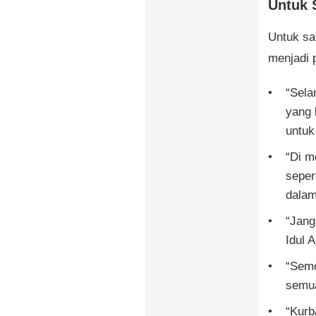
Untuk 
Untuk sa
menjadi p
“Sela
yang 
untuk
“Di m
seper
dalam
“Jang
Idul 
“Semo
semua
“Kurb