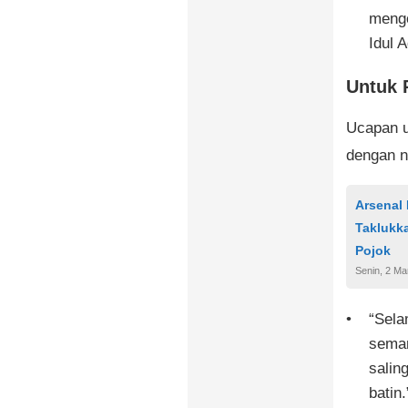
mengo
Idul 
Untuk 
Ucapan u
dengan n
Arsenal
Taklukka
Pojok
Senin, 2 Ma
“Sela
seman
salin
batin.