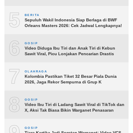
5
BERITA
Sepuluh Wakil Indonesia Siap Berlaga di BWF
Orleans Masters 2026: Cek Jadwal Lengkapnya!
6
GOSIP
Video Diduga Ibu Tiri dan Anak Tiri di Kebun
Sawit Viral, Picu Lonjakan Pencarian Drastis
7
OLAHRAGA
Kolombia Pastikan Tiket 32 Besar Piala Dunia
2026, Jaga Rekor Sempurna di Grup K
8
GOSIP
Video Ibu Tiri di Ladang Sawit Viral di TikTok dan
X, Aksi Tak Biasa Bikin Warganet Penasaran
9
GOSIP
Tiara Kartika Jadi Sorotan Warganet: Video VCS