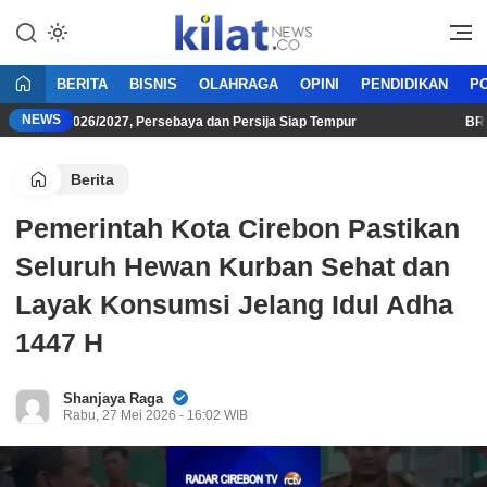
Mencerdaskan Anak Bangsa
KilatNews.co
BERITA
BISNIS
OLAHRAGA
OPINI
PENDIDIKAN
PO
NEWS
 League 2026/2027, Persebaya dan Persija Siap Tempur
BRI Su
Berita
Pemerintah Kota Cirebon Pastikan
Seluruh Hewan Kurban Sehat dan
Layak Konsumsi Jelang Idul Adha
1447 H
Shanjaya Raga
Rabu, 27 Mei 2026 - 16:02 WIB