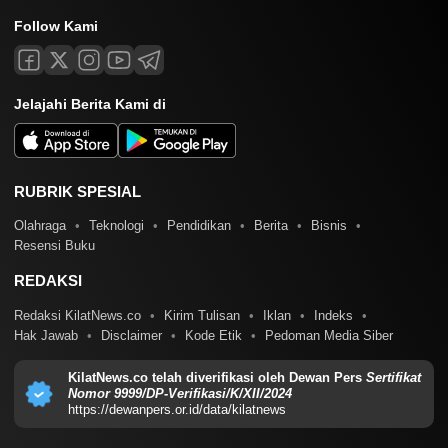
Follow Kami
Jelajahi Berita Kami di
RUBRIK SPESIAL
Olahraga
Teknologi
Pendidikan
Berita
Bisnis
Resensi Buku
REDAKSI
Redaksi KilatNews.co
Kirim Tulisan
Iklan
Indeks
Hak Jawab
Disclaimer
Kode Etik
Pedoman Media Siber
KilatNews.co telah diverifikasi oleh Dewan Pers
Sertifikat
Nomor 9999/DP-Verifikasi/K/XII/2024
https://dewanpers.or.id/data/kilatnews