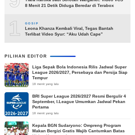
8 Menit 21 Detik Diduga Beredar di Terabox
10
GOSIP
Leona Khanza Kembali Viral, Tegas Bantah
Terlibat Video Syur: “Aku Udah Cape”
PILIHAN EDITOR
Liga Sepak Bola Indonesia Rilis Jadwal Super
League 2026/2027, Persebaya dan Persija Siap
Tempur
18 menit yang lalu
BRI Super League 2026/2027 Resmi Bergulir 4
September, I.League Umumkan Jadwal Pekan
Pertama
18 menit yang lalu
Kepala BGN Sudaryono: Ompreng Program
Makan Bergizi Gratis Wajib Cantumkan Batas