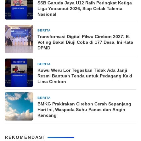
SSB Garuda Jaya U12 Raih Peringkat Ketiga
Liga Yooscout 2026, Siap Cetak Talenta
Nasional
BERITA
6 hari yang lalu
Transformasi Digital Pilwu Cirebon 2027: E-
Voting Bakal Diuji Coba di 177 Desa, Ini Kata
DPMD
BERITA
6 hari yang lalu
Kuwu Weru Lor Tegaskan Tidak Ada Janji
Resmi Bantuan Tenda untuk Pedagang Kaki
Lima Cirebon
BERITA
1 minggu yang lalu
BMKG Prakirakan Cirebon Cerah Sepanjang
Hari Ini, Waspada Suhu Panas dan Angin
Kencang
REKOMENDASI