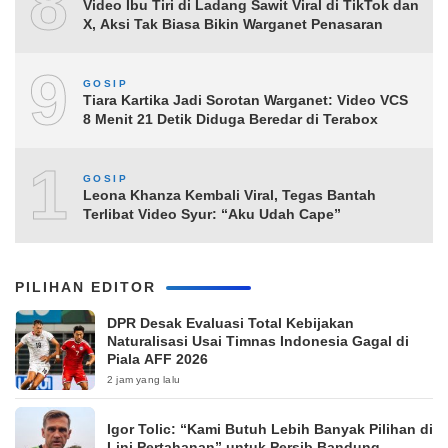
8
Video Ibu Tiri di Ladang Sawit Viral di TikTok dan
X, Aksi Tak Biasa Bikin Warganet Penasaran
9
GOSIP
Tiara Kartika Jadi Sorotan Warganet: Video VCS
8 Menit 21 Detik Diduga Beredar di Terabox
10
GOSIP
Leona Khanza Kembali Viral, Tegas Bantah
Terlibat Video Syur: “Aku Udah Cape”
PILIHAN EDITOR
DPR Desak Evaluasi Total Kebijakan
Naturalisasi Usai Timnas Indonesia Gagal di
Piala AFF 2026
2 jam yang lalu
Igor Tolic: “Kami Butuh Lebih Banyak Pilihan di
Lini Pertahanan” untuk Persib Bandung