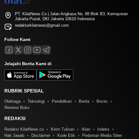
PT. KilatNews.Co | Jalan Angkasa No. 88 Blok B3, Kemayoran
Jakarta Pusat, DKI Jakarta 10610 Indonesia
redakturkilatnews@gmail.com
Follow Kami
Jelajahi Berita Kami di
RUBRIK SPESIAL
Olahraga
Teknologi
Pendidikan
Berita
Bisnis
Resensi Buku
REDAKSI
Redaksi KilatNews.co
Kirim Tulisan
Iklan
Indeks
Hak Jawab
Disclaimer
Kode Etik
Pedoman Media Siber