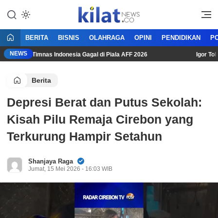
Mencerdaskan Anak Bangsa
KilatNews.co
BERITA
BISNIS
OLAHRAGA
OPINI
PENDIDIKAN
PO
NEWS
si Usai Timnas Indonesia Gagal di Piala AFF 2026
Igor Tolic: 
Berita
Depresi Berat dan Putus Sekolah:
Kisah Pilu Remaja Cirebon yang
Terkurung Hampir Setahun
Shanjaya Raga
Jumat, 15 Mei 2026 - 16:03 WIB