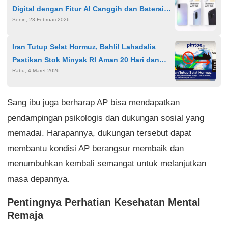
Digital dengan Fitur AI Canggih dan Baterai
Senin, 23 Februari 2026
Jumbo Harga Terjangkau
Iran Tutup Selat Hormuz, Bahlil Lahadalia
Pastikan Stok Minyak RI Aman 20 Hari dan
Rabu, 4 Maret 2026
Alihkan Impor ke AS
Sang ibu juga berharap AP bisa mendapatkan
pendampingan psikologis dan dukungan sosial yang
memadai. Harapannya, dukungan tersebut dapat
membantu kondisi AP berangsur membaik dan
menumbuhkan kembali semangat untuk melanjutkan
masa depannya.
Pentingnya Perhatian Kesehatan Mental
Remaja