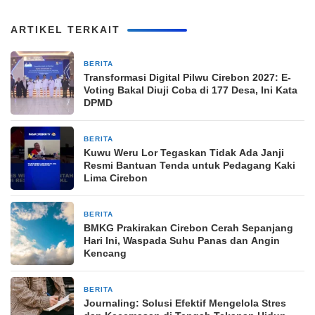
ARTIKEL TERKAIT
BERITA
4 hari yang lalu
Transformasi Digital Pilwu Cirebon 2027: E-
Voting Bakal Diuji Coba di 177 Desa, Ini Kata
DPMD
BERITA
5 hari yang lalu
Kuwu Weru Lor Tegaskan Tidak Ada Janji
Resmi Bantuan Tenda untuk Pedagang Kaki
Lima Cirebon
BERITA
1 minggu yang lalu
BMKG Prakirakan Cirebon Cerah Sepanjang
Hari Ini, Waspada Suhu Panas dan Angin
Kencang
BERITA
1 minggu yang lalu
Journaling: Solusi Efektif Mengelola Stres