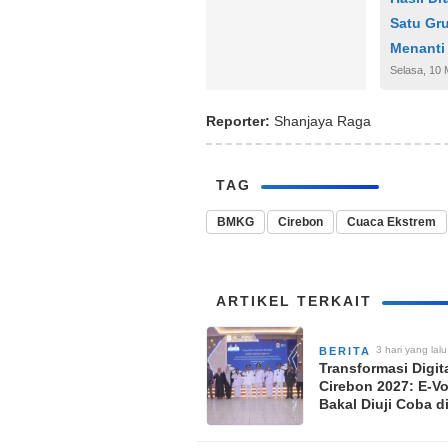
Satu Gr
Menanti
Selasa, 10 
Reporter:
Shanjaya Raga
TAG
BMKG
Cirebon
Cuaca Ekstrem
ARTIKEL TERKAIT
3 hari yang lalu
BERITA
Transformasi Digit
Cirebon 2027: E-Vo
Bakal Diuji Coba d
Desa, Ini Kata DP