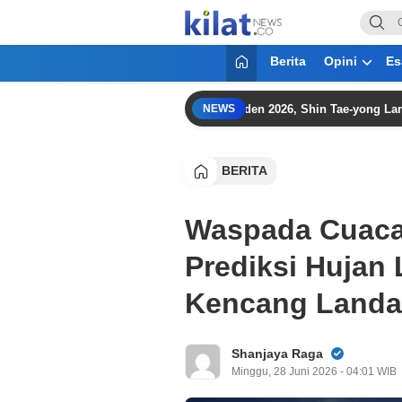
KilatNews.co
Mencerdaskan Anak Bangsa
Berita
Opini
Es
mankan Peringkat Ketiga Piala Presiden 2026, Shin Tae-yong Langsung F
NEWS
BERITA
Waspada Cuaca
Prediksi Hujan
Kencang Landa 
Shanjaya Raga
Minggu, 28 Juni 2026 - 04:01 WIB