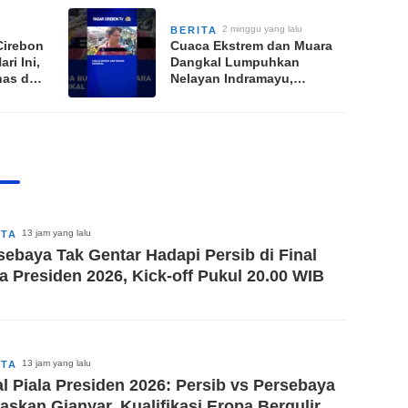
2 minggu yang lalu
BERITA
Cirebon
Cuaca Ekstrem dan Muara
ri Ini,
Dangkal Lumpuhkan
nas dan
Nelayan Indramayu,
Pemerintah Diharap
Segera Bertindak
13 jam yang lalu
ITA
sebaya Tak Gentar Hadapi Persib di Final
la Presiden 2026, Kick-off Pukul 20.00 WIB
13 jam yang lalu
ITA
al Piala Presiden 2026: Persib vs Persebaya
askan Gianyar, Kualifikasi Eropa Bergulir