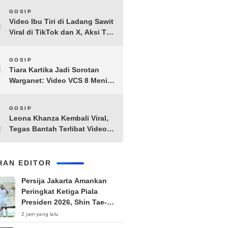
8
GOSIP
Video Ibu Tiri di Ladang Sawit
Viral di TikTok dan X, Aksi Tak
Biasa Bikin Warganet
Penasaran
9
GOSIP
Tiara Kartika Jadi Sorotan
Warganet: Video VCS 8 Menit
21 Detik Diduga Beredar di
Terabox
10
GOSIP
Leona Khanza Kembali Viral,
Tegas Bantah Terlibat Video
Syur: “Aku Udah Cape”
IHAN EDITOR
Persija Jakarta Amankan
Peringkat Ketiga Piala
Presiden 2026, Shin Tae-
yong Langsung Fokus TC di
2 jam yang lalu
Thailand