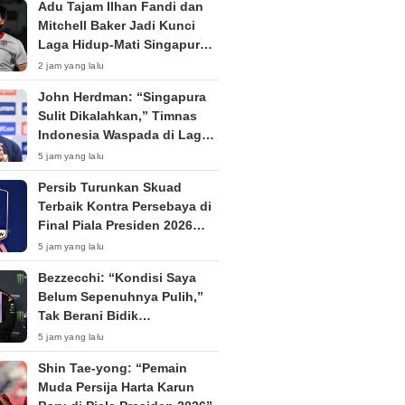
Adu Tajam Ilhan Fandi dan
Mitchell Baker Jadi Kunci
Laga Hidup-Mati Singapura
vs Timnas Indonesia di Piala
2 jam yang lalu
AFF 2026
John Herdman: “Singapura
Sulit Dikalahkan,” Timnas
Indonesia Waspada di Laga
Penentu Semifinal
5 jam yang lalu
Persib Turunkan Skuad
Terbaik Kontra Persebaya di
Final Piala Presiden 2026
Tanpa Penonton
5 jam yang lalu
Bezzecchi: “Kondisi Saya
Belum Sepenuhnya Pulih,”
Tak Berani Bidik
Kemenangan di Silverstone
5 jam yang lalu
Shin Tae-yong: “Pemain
Muda Persija Harta Karun