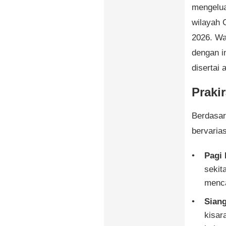
mengelua
wilayah 
2026. Wa
dengan i
disertai 
Praki
Berdasar
bervarias
Pagi 
sekit
menc
Siang
kisar