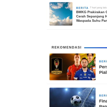
7 hari yang lalu
BERITA
BMKG Prakirakan 
Cerah Sepanjang Ha
Waspada Suhu Pa
Angin Kencang
REKOMENDASI
BER
Per
Pia
BER
Fin
Pan