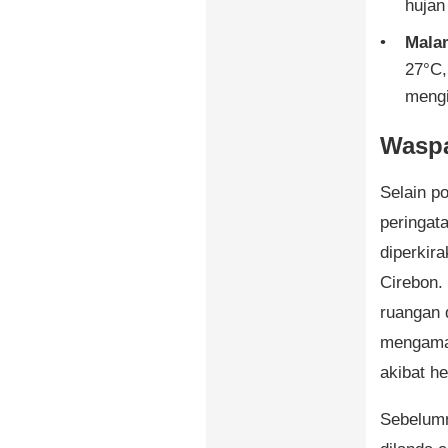
hujan
Mala
27°C,
mengi
Wasp
Selain p
peringat
diperkir
Cirebon.
ruangan d
mengaman
akibat h
Sebelumn