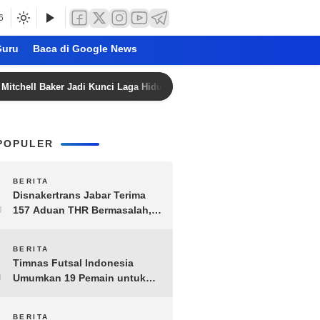
6
uru
Baca di Google News
 Baker Jadi Kunci Laga Hidup-Mati Singapura vs Timnas Indonesia di Pi
POPULER
1
BERITA
Disnakertrans Jabar Terima
157 Aduan THR Bermasalah,
Perusahaan Terancam Sanksi
Administratif
2
BERITA
Timnas Futsal Indonesia
Umumkan 19 Pemain untuk
Piala AFF 2026, Kombinasi
Senior-Muda Siap Berlaga
BERITA