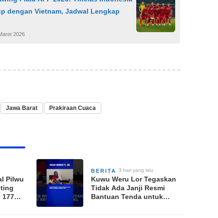
up dengan Vietnam, Jadwal Lengkap
Maret 2026
Jawa Barat
Prakiraan Cuaca
3 hari yang lalu
BERITA
al Pilwu
Kuwu Weru Lor Tegaskan
ting
Tidak Ada Janji Resmi
i 177
Bantuan Tenda untuk
MD
Pedagang Kaki Lima
Cirebon