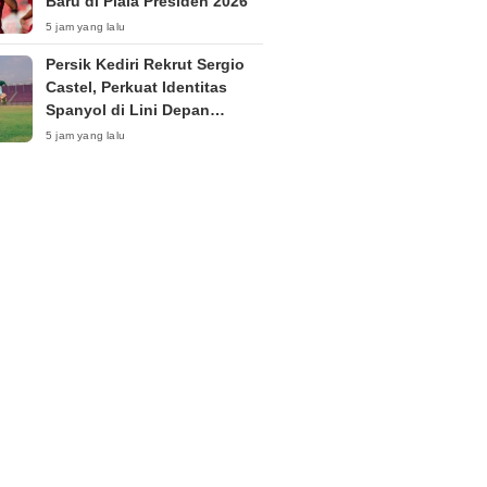
Baru di Piala Presiden 2026”
5 jam yang lalu
Persik Kediri Rekrut Sergio
Castel, Perkuat Identitas
Spanyol di Lini Depan
Menjelang Super League
5 jam yang lalu
2026/27