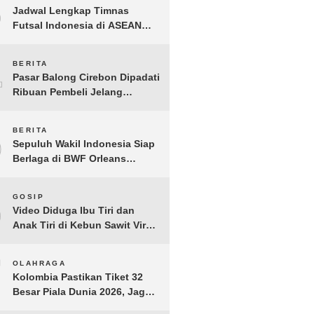
3
Jadwal Lengkap Timnas
Futsal Indonesia di ASEAN
Futsal Championship 2026
Resmi Dirilis
4
BERITA
Pasar Balong Cirebon Dipadati
Ribuan Pembeli Jelang
Lebaran, Kebutuhan Ibadah
Laris Manis
5
BERITA
Sepuluh Wakil Indonesia Siap
Berlaga di BWF Orleans
Masters 2026: Cek Jadwal
Lengkapnya!
6
GOSIP
Video Diduga Ibu Tiri dan
Anak Tiri di Kebun Sawit Viral,
Picu Lonjakan Pencarian
Drastis
7
OLAHRAGA
Kolombia Pastikan Tiket 32
Besar Piala Dunia 2026, Jaga
Rekor Sempurna di Grup K