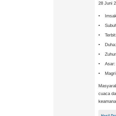
28 Juni 
Imsak
Subuh
Terbi
Duha:
Zuhur
Asar:
Magri
Masyarak
cuaca da
keamanan
Hasil Dr