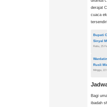
dilanda 
derajat C
cuaca ek
tersendir
Bupati 
Sinyal M
Rabu, 25 Fe
Wardati
Rusli Mi
Minggu, 22 
Jadwa
Bagi uma
ibadah sh