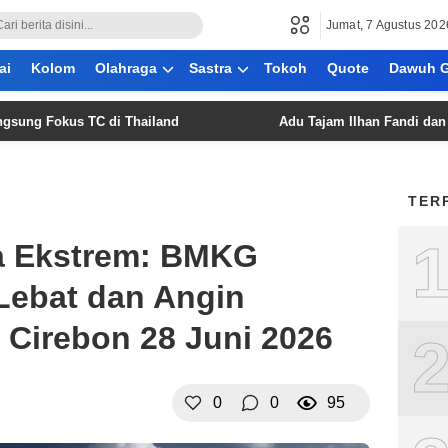
Jumat, 7 Agustus 202
ai
Kolom
Olahraga
Sastra
Tokoh
Quote
Dawuh G
okus TC di Thailand
Adu Tajam Ilhan Fandi dan Mitchell
TER
 Ekstrem: BMKG
 Lebat dan Angin
Cirebon 28 Juni 2026
0
0
95