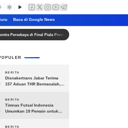
6
uru
Baca di Google News
sebaya di Final Piala Presiden 2026 Tanpa Penonton
Bez
POPULER
1
BERITA
Disnakertrans Jabar Terima
157 Aduan THR Bermasalah,
Perusahaan Terancam Sanksi
Administratif
2
BERITA
Timnas Futsal Indonesia
Umumkan 19 Pemain untuk
Piala AFF 2026, Kombinasi
Senior-Muda Siap Berlaga
BERITA