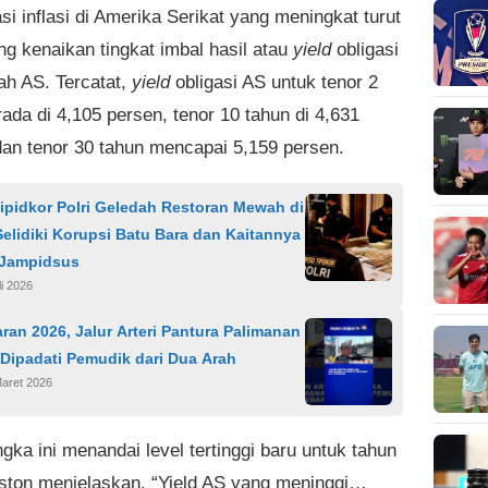
i inflasi di Amerika Serikat yang meningkat turut
g kenaikan tingkat imbal hasil atau
yield
obligasi
ah AS. Tercatat,
yield
obligasi AS untuk tenor 2
ada di 4,105 persen, tenor 10 tahun di 4,631
dan tenor 30 tahun mencapai 5,159 persen.
ipidkor Polri Geledah Restoran Mewah di
Selidiki Korupsi Batu Bara dan Kaitannya
Jampidsus
li 2026
ran 2026, Jalur Arteri Pantura Palimanan
Dipadati Pemudik dari Dua Arah
Maret 2026
gka ini menandai level tertinggi baru untuk tahun
iston menjelaskan, “Yield AS yang meninggi…