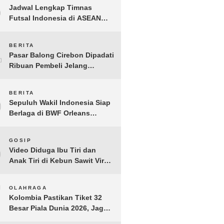
3
Jadwal Lengkap Timnas
Futsal Indonesia di ASEAN
Futsal Championship 2026
Resmi Dirilis
4
BERITA
Pasar Balong Cirebon Dipadati
Ribuan Pembeli Jelang
Lebaran, Kebutuhan Ibadah
Laris Manis
5
BERITA
Sepuluh Wakil Indonesia Siap
Berlaga di BWF Orleans
Masters 2026: Cek Jadwal
Lengkapnya!
6
GOSIP
Video Diduga Ibu Tiri dan
Anak Tiri di Kebun Sawit Viral,
Picu Lonjakan Pencarian
Drastis
7
OLAHRAGA
Kolombia Pastikan Tiket 32
Besar Piala Dunia 2026, Jaga
Rekor Sempurna di Grup K