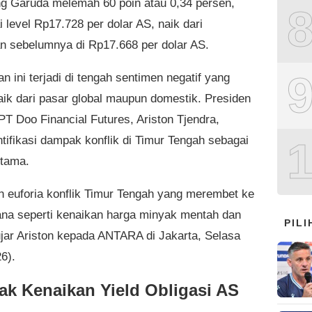
g Garuda melemah 60 poin atau 0,34 persen,
 level Rp17.728 per dolar AS, naik dari
n sebelumnya di Rp17.668 per dolar AS.
 ini terjadi di tengah sentimen negatif yang
aik dari pasar global maupun domestik. Presiden
PT Doo Financial Futures, Ariston Tjendra,
tifikasi dampak konflik di Timur Tengah sebagai
tama.
ih euforia konflik Timur Tengah yang merembet ke
a seperti kenaikan harga minyak mentah dan
PIL
 ujar Ariston kepada ANTARA di Jakarta, Selasa
6).
k Kenaikan Yield Obligasi AS