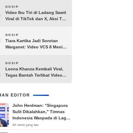
8
GOSIP
Video Ibu Tiri di Ladang Sawit
Viral di TikTok dan X, Aksi Tak
Biasa Bikin Warganet
Penasaran
9
GOSIP
Tiara Kartika Jadi Sorotan
Warganet: Video VCS 8 Menit
21 Detik Diduga Beredar di
Terabox
10
GOSIP
Leona Khanza Kembali Viral,
Tegas Bantah Terlibat Video
Syur: “Aku Udah Cape”
IHAN EDITOR
John Herdman: “Singapura
Sulit Dikalahkan,” Timnas
Indonesia Waspada di Laga
Penentu Semifinal
40 menit yang lalu