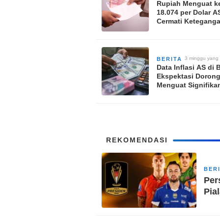
Rupiah Menguat k
18.074 per Dolar A
Cermati Keteganga
Amerika dan Data
Ekonomi AS
3 minggu yang 
BERITA
Data Inflasi AS di
Ekspektasi Doron
Menguat Signifika
Rp18.070 per Dola
REKOMENDASI
BER
Per
Pia