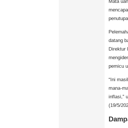
Mata uan
mencapai
penutupa
Pelemahan
datang b
Direktur 
mengiden
pemicu u
“Ini mas
mana-man
inflasi,”
(19/5/202
Dampa