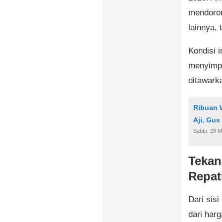
mendoron
lainnya, 
Kondisi 
menyimpa
ditawark
Ribuan 
Aji, Gus
Sabtu, 28 M
Tekan
Repat
Dari sisi
dari har