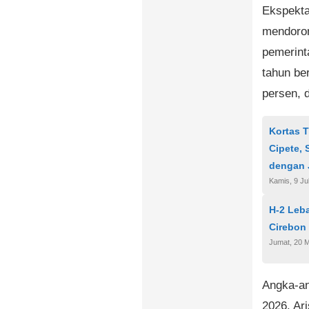
Ekspektas
mendoron
pemerint
tahun ber
persen, 
Kortas T
Cipete, 
dengan 
Kamis, 9 Ju
H-2 Leba
Cirebon 
Jumat, 20 
Angka-an
2026. Ar