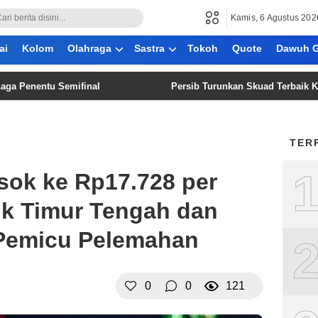
Kamis, 6 Agustus 202
ai
Kolom
Olahraga
Sastra
Tokoh
Quote
Dawuh G
ntu Semifinal
Persib Turunkan Skuad Terbaik Kontra Per
TER
sok ke Rp17.728 per
lik Timur Tengah dan
i Pemicu Pelemahan
0
0
121