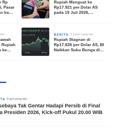
e Rp
Rupiah Menguat ke
S, Pasar
Rp17.921 per Dolar AS
n Iran-
pada 19 Juli 2026,
Didorong Sentimen Positif
Domestik
lalu
2 bulan yang lalu
BERITA
 Bawah
Rupiah Stagnan di
g Rupiah
Rp17.826 per Dolar AS, BI
n ke
Naikkan Suku Bunga di
r AS
Tengah Dolar AS yang
Perkasa
9 jam yang lalu
ITA
sebaya Tak Gentar Hadapi Persib di Final
la Presiden 2026, Kick-off Pukul 20.00 WIB