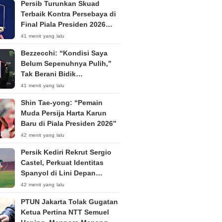
Persib Turunkan Skuad
Terbaik Kontra Persebaya di
Final Piala Presiden 2026
Tanpa Penonton
41 menit yang lalu
Bezzecchi: “Kondisi Saya
Belum Sepenuhnya Pulih,”
Tak Berani Bidik
Kemenangan di Silverstone
41 menit yang lalu
Shin Tae-yong: “Pemain
Muda Persija Harta Karun
Baru di Piala Presiden 2026”
42 menit yang lalu
Persik Kediri Rekrut Sergio
Castel, Perkuat Identitas
Spanyol di Lini Depan
Menjelang Super League
42 menit yang lalu
2026/27
PTUN Jakarta Tolak Gugatan
Ketua Pertina NTT Semuel