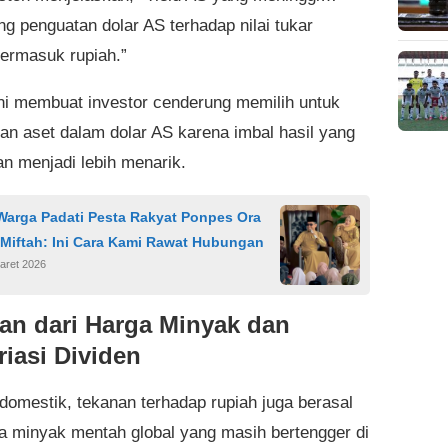
g penguatan dolar AS terhadap nilai tukar
termasuk rupiah.”
ini membuat investor cenderung memilih untuk
n aset dalam dolar AS karena imbal hasil yang
an menjadi lebih menarik.
Warga Padati Pesta Rakyat Ponpes Ora
 Miftah: Ini Cara Kami Rawat Hubungan
aret 2026
an dari Harga Minyak dan
riasi Dividen
 domestik, tekanan terhadap rupiah juga berasal
ga minyak mentah global yang masih bertengger di