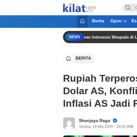
KilatNews.co
Mencerdaskan Anak Bangsa
Berita
Opini
Es
“Singapura Sulit Dikalahkan,” Timnas Indonesia Waspada di Laga Pene
NEWS
BERITA
Rupiah Terpero
Dolar AS, Konf
Inflasi AS Jad
Shanjaya Raga
Selasa, 19 Mei 2026 - 16:02 WIB