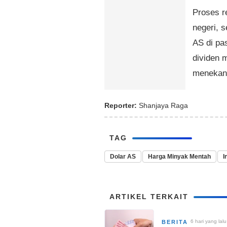
Proses re
negeri, 
AS di pa
dividen 
menekan n
Reporter:
Shanjaya Raga
TAG
Dolar AS
Harga Minyak Mentah
I
ARTIKEL TERKAIT
6 hari yang lalu
BERITA