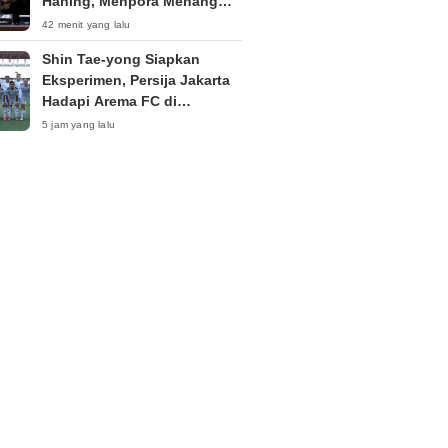
Haning, Menpora Menang
Eksepsi Kompetensi Absolut
42 menit yang lalu
Shin Tae-yong Siapkan
Eksperimen, Persija Jakarta
Hadapi Arema FC di
Perebutan Peringkat Tiga
5 jam yang lalu
Piala Presiden 2026