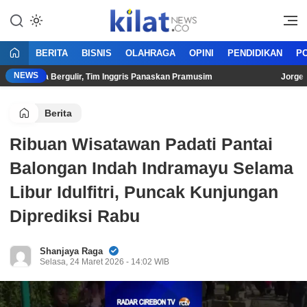
Mencerdaskan Anak Bangsa
KilatNews.co
BERITA
BISNIS
OLAHRAGA
OPINI
PENDIDIKAN
PO
NEWS
 Belanda Bergulir, Tim Inggris Panaskan Pramusim
Jorge Mart
Berita
Ribuan Wisatawan Padati Pantai
Balongan Indah Indramayu Selama
Libur Idulfitri, Puncak Kunjungan
Diprediksi Rabu
Shanjaya Raga
Selasa, 24 Maret 2026 - 14:02 WIB