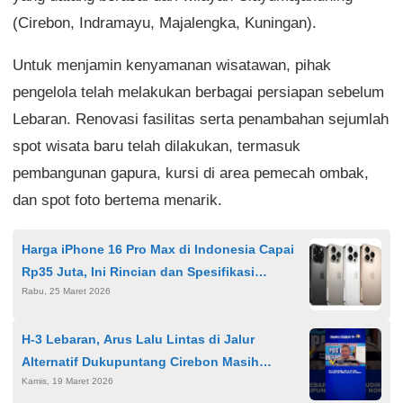
(Cirebon, Indramayu, Majalengka, Kuningan).
Untuk menjamin kenyamanan wisatawan, pihak
pengelola telah melakukan berbagai persiapan sebelum
Lebaran. Renovasi fasilitas serta penambahan sejumlah
spot wisata baru telah dilakukan, termasuk
pembangunan gapura, kursi di area pemecah ombak,
dan spot foto bertema menarik.
Harga iPhone 16 Pro Max di Indonesia Capai
Rp35 Juta, Ini Rincian dan Spesifikasi
Rabu, 25 Maret 2026
Unggulannya
H-3 Lebaran, Arus Lalu Lintas di Jalur
Alternatif Dukupuntang Cirebon Masih
Kamis, 19 Maret 2026
Kondusif