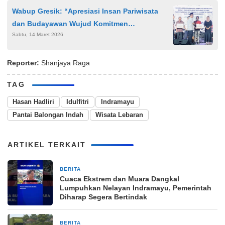
Wabup Gresik: “Apresiasi Insan Pariwisata
dan Budayawan Wujud Komitmen
Sabtu, 14 Maret 2026
Kembangkan Kearifan Lokal”
Reporter:
Shanjaya Raga
TAG
Hasan Hadliri
Idulfitri
Indramayu
Pantai Balongan Indah
Wisata Lebaran
ARTIKEL TERKAIT
BERITA
2 minggu yang lalu
Cuaca Ekstrem dan Muara Dangkal
Lumpuhkan Nelayan Indramayu, Pemerintah
Diharap Segera Bertindak
BERITA
4 minggu yang lalu