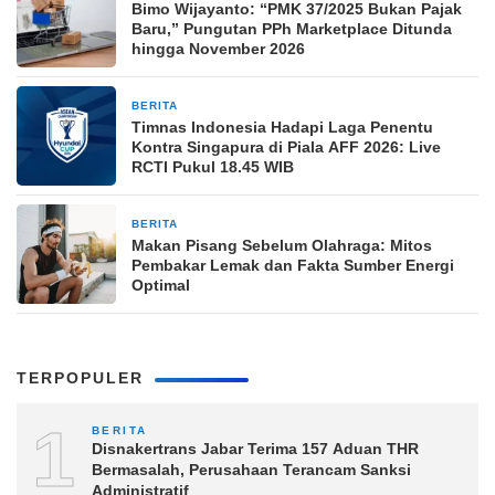
Bimo Wijayanto: “PMK 37/2025 Bukan Pajak
Baru,” Pungutan PPh Marketplace Ditunda
hingga November 2026
BERITA
13 jam yang lalu
Timnas Indonesia Hadapi Laga Penentu
Kontra Singapura di Piala AFF 2026: Live
RCTI Pukul 18.45 WIB
BERITA
13 jam yang lalu
Makan Pisang Sebelum Olahraga: Mitos
Pembakar Lemak dan Fakta Sumber Energi
Optimal
TERPOPULER
1
BERITA
Disnakertrans Jabar Terima 157 Aduan THR
Bermasalah, Perusahaan Terancam Sanksi
Administratif