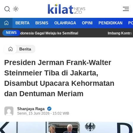
Mencerdaskan Anak Bangsa
KilatNews.co
BERITA
BISNIS
OLAHRAGA
OPINI
PENDIDIKAN
PO
NEWS
mnas Indonesia Gagal Melaju ke Semifinal
Imbang Kontra Sing
Berita
Presiden Jerman Frank-Walter
Steinmeier Tiba di Jakarta,
Disambut Upacara Kehormatan
dan Dentuman Meriam
Shanjaya Raga
Senin, 15 Juni 2026 - 15:02 WIB