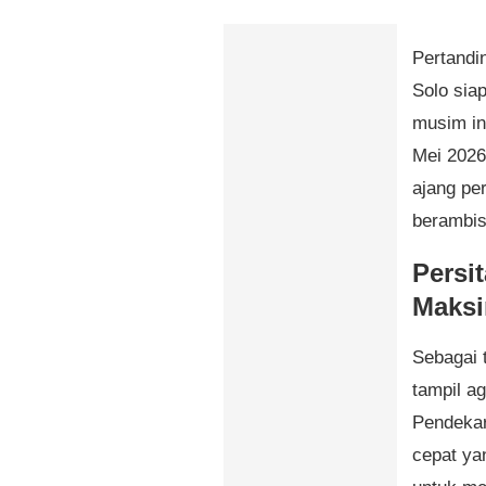
Pertandi
Solo siap
musim in
Mei 2026
ajang pe
berambis
Persi
Maksi
Sebagai 
tampil ag
Pendekar
cepat ya