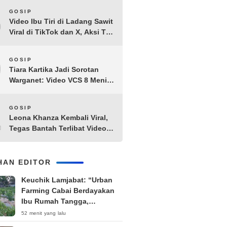
8
GOSIP
Video Ibu Tiri di Ladang Sawit
Viral di TikTok dan X, Aksi Tak
Biasa Bikin Warganet
Penasaran
9
GOSIP
Tiara Kartika Jadi Sorotan
Warganet: Video VCS 8 Menit
21 Detik Diduga Beredar di
Terabox
10
GOSIP
Leona Khanza Kembali Viral,
Tegas Bantah Terlibat Video
Syur: “Aku Udah Cape”
IHAN EDITOR
Keuchik Lamjabat: “Urban
Farming Cabai Berdayakan
Ibu Rumah Tangga,
Tingkatkan Ekonomi
52 menit yang lalu
Keluarga”