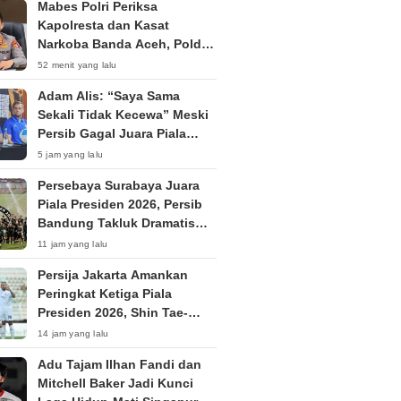
Mabes Polri Periksa
Kapolresta dan Kasat
Narkoba Banda Aceh, Polda
Tunjuk Plt
52 menit yang lalu
Adam Alis: “Saya Sama
Sekali Tidak Kecewa” Meski
Persib Gagal Juara Piala
Presiden 2026
5 jam yang lalu
Persebaya Surabaya Juara
Piala Presiden 2026, Persib
Bandung Takluk Dramatis
Lewat Adu Penalti
11 jam yang lalu
Persija Jakarta Amankan
Peringkat Ketiga Piala
Presiden 2026, Shin Tae-
yong Langsung Fokus TC di
14 jam yang lalu
Thailand
Adu Tajam Ilhan Fandi dan
Mitchell Baker Jadi Kunci