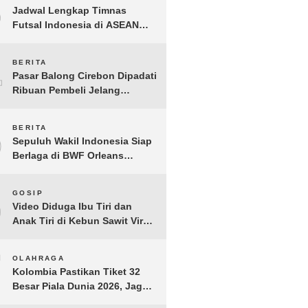
3
Jadwal Lengkap Timnas
Futsal Indonesia di ASEAN
Futsal Championship 2026
Resmi Dirilis
4
BERITA
Pasar Balong Cirebon Dipadati
Ribuan Pembeli Jelang
Lebaran, Kebutuhan Ibadah
Laris Manis
5
BERITA
Sepuluh Wakil Indonesia Siap
Berlaga di BWF Orleans
Masters 2026: Cek Jadwal
Lengkapnya!
6
GOSIP
Video Diduga Ibu Tiri dan
Anak Tiri di Kebun Sawit Viral,
Picu Lonjakan Pencarian
Drastis
7
OLAHRAGA
Kolombia Pastikan Tiket 32
Besar Piala Dunia 2026, Jaga
Rekor Sempurna di Grup K