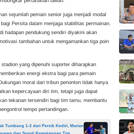
mbongkar pertahanan lawan.
an sejumlah pemain senior juga menjadi modal
 bagi Persita dalam menjaga stabilitas permainan.
di hadapan pendukung sendiri diyakini akan
motivasi tambahan untuk mengamankan tiga poin
 stadion yang dipenuhi suporter diharapkan
mberikan energi ekstra bagi para pemain
 Dukungan moral dari tribun penonton tidak hanya
tkan kepercayaan diri tim, tetapi juga dapat
an tekanan tersendiri bagi tim tamu, membantu
mengontrol tempo pertandingan.
k Tumbang 1-2 dari Persik Kediri, Marian
Kecewa dan Soroti Kematangan Tim