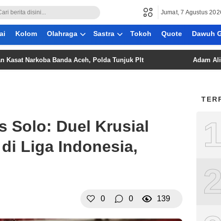
Jumat, 7 Agustus 202
ai
Kolom
Olahraga
Sastra
Tokoh
Quote
Dawuh G
Narkoba Banda Aceh, Polda Tunjuk Plt
Adam Alis: “Saya S
TER
s Solo: Duel Krusial
di Liga Indonesia,
0
0
139