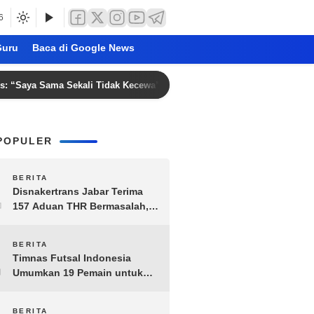
6
uru
Baca di Google News
ama Sekali Tidak Kecewa” Meski Persib Gagal Juara Piala Presiden 20
POPULER
1
BERITA
Disnakertrans Jabar Terima
157 Aduan THR Bermasalah,
Perusahaan Terancam Sanksi
Administratif
2
BERITA
Timnas Futsal Indonesia
Umumkan 19 Pemain untuk
Piala AFF 2026, Kombinasi
Senior-Muda Siap Berlaga
BERITA