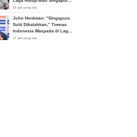
Laga Hidup-Mati Singapura
vs Timnas Indonesia di Piala
14 jam yang lalu
AFF 2026
John Herdman: “Singapura
Sulit Dikalahkan,” Timnas
Indonesia Waspada di Laga
Penentu Semifinal
17 jam yang lalu