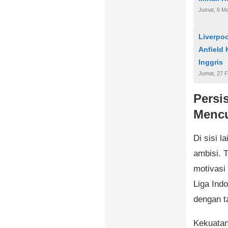
Jumat, 6 Ma
Liverpo
Anfield 
Inggris
Jumat, 27 F
Persi
Mencu
Di sisi l
ambisi. 
motivasi
Liga Ind
dengan t
Kekuatan