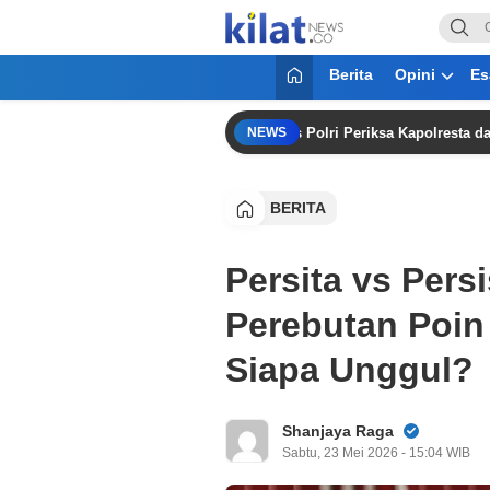
KilatNews.co
Mencerdaskan Anak Bangsa
Berita
Opini
Es
i Keluarga”
Mabes Polri Periksa Kapolresta dan Kasat 
NEWS
BERITA
Persita vs Persi
Perebutan Poin 
Siapa Unggul?
Shanjaya Raga
Sabtu, 23 Mei 2026 - 15:04 WIB