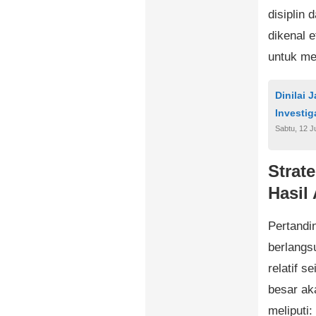
disiplin 
dikenal 
untuk me
Dinilai 
Investi
Sabtu, 12 J
Strat
Hasil 
Pertandi
berlangs
relatif 
besar aka
meliputi: