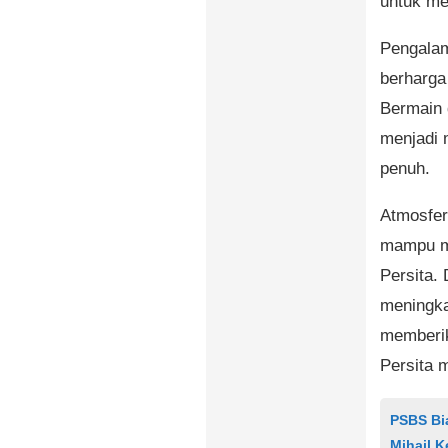
untuk me
Pengalam
berharga
Bermain 
menjadi 
penuh.
Atmosfer
mampu me
Persita.
meningka
memberik
Persita 
PSBS Bia
Mihail 