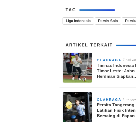
TAG
Liga Indonesia
Persis Solo
Persi
ARTIKEL TERKAIT
7 hari ya
OLAHRAGA
Timnas Indonesia 
Timor Leste: John
Herdman Siapkan
Eksperimen Kompo
Tim?
1 minggu
OLAHRAGA
Persita Tangerang
Latihan Fisik Inten
Bersaing di Papan
Super League 202