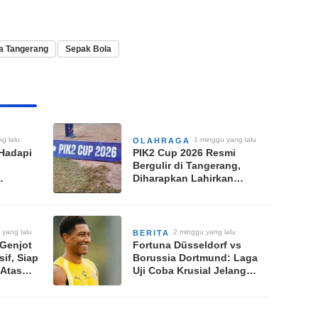
ta Tangerang
Sepak Bola
ng lalu
1 minggu yang lalu
OLAHRAGA
Hadapi
PIK2 Cup 2026 Resmi
Bergulir di Tangerang,
Diharapkan Lahirkan
sisi
Talenta Sepak Bola Muda
 yang lalu
2 minggu yang lalu
BERITA
 Genjot
Fortuna Düsseldorf vs
sif, Siap
Borussia Dortmund: Laga
 Atas
Uji Coba Krusial Jelang
6/2027
Musim Baru, Saksikan
Pukul 18.00 WIB