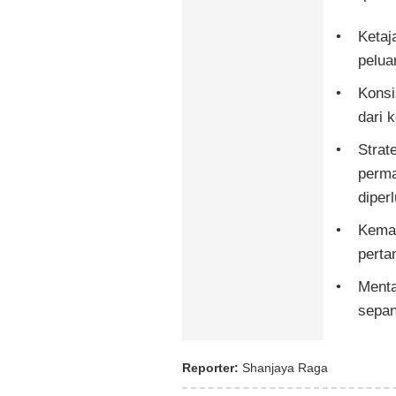
Ketaj
pelua
Konsi
dari 
Strat
perma
diper
Kemam
perta
Menta
sepan
Reporter:
Shanjaya Raga