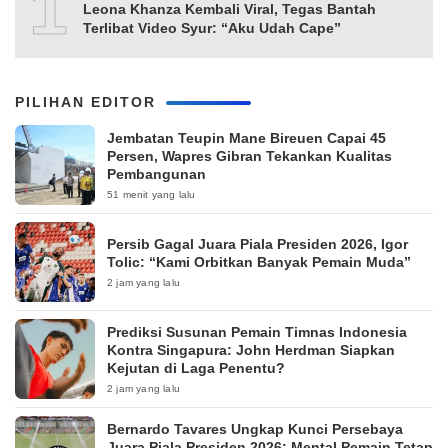
10
Leona Khanza Kembali Viral, Tegas Bantah
Terlibat Video Syur: “Aku Udah Cape”
PILIHAN EDITOR
Jembatan Teupin Mane Bireuen Capai 45
Persen, Wapres Gibran Tekankan Kualitas
Pembangunan
51 menit yang lalu
Persib Gagal Juara Piala Presiden 2026, Igor
Tolic: “Kami Orbitkan Banyak Pemain Muda”
2 jam yang lalu
Prediksi Susunan Pemain Timnas Indonesia
Kontra Singapura: John Herdman Siapkan
Kejutan di Laga Penentu?
2 jam yang lalu
Bernardo Tavares Ungkap Kunci Persebaya
Juara Piala Presiden 2026: Mental Pemain Tetap