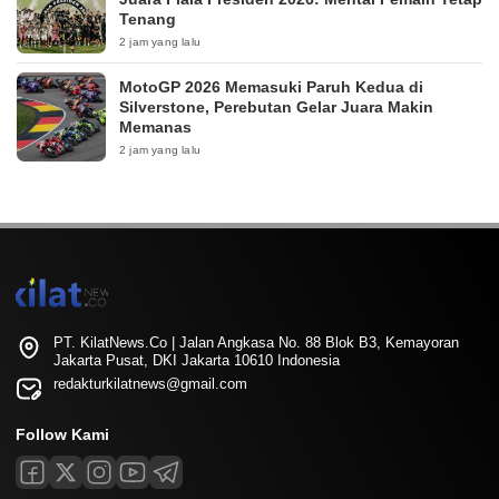
Tenang
2 jam yang lalu
MotoGP 2026 Memasuki Paruh Kedua di
Silverstone, Perebutan Gelar Juara Makin
Memanas
2 jam yang lalu
PT. KilatNews.Co | Jalan Angkasa No. 88 Blok B3, Kemayoran
Jakarta Pusat, DKI Jakarta 10610 Indonesia
redakturkilatnews@gmail.com
Follow Kami