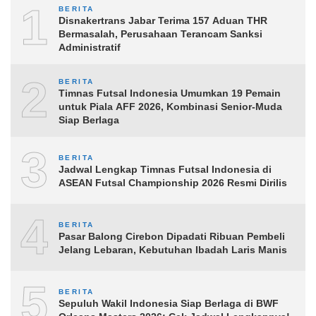
1
BERITA
Disnakertrans Jabar Terima 157 Aduan THR
Bermasalah, Perusahaan Terancam Sanksi
Administratif
2
BERITA
Timnas Futsal Indonesia Umumkan 19 Pemain
untuk Piala AFF 2026, Kombinasi Senior-Muda
Siap Berlaga
3
BERITA
Jadwal Lengkap Timnas Futsal Indonesia di
ASEAN Futsal Championship 2026 Resmi Dirilis
4
BERITA
Pasar Balong Cirebon Dipadati Ribuan Pembeli
Jelang Lebaran, Kebutuhan Ibadah Laris Manis
5
BERITA
Sepuluh Wakil Indonesia Siap Berlaga di BWF