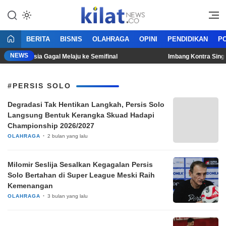
Mencerdaskan Anak Bangsa
KilatNews.co
BERITA
BISNIS
OLAHRAGA
OPINI
PENDIDIKAN
PO
NEWS
s Indonesia Gagal Melaju ke Semifinal
Imbang Kontra Singapu
#PERSIS SOLO
Degradasi Tak Hentikan Langkah, Persis Solo
Langsung Bentuk Kerangka Skuad Hadapi
Championship 2026/2027
OLAHRAGA
2 bulan yang lalu
Milomir Seslija Sesalkan Kegagalan Persis
Solo Bertahan di Super League Meski Raih
Kemenangan
OLAHRAGA
3 bulan yang lalu