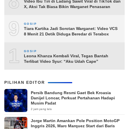
8
Video Ibu Tiri di Ladang Sawit Viral di TikTok dan
X, Aksi Tak Biasa Bikin Warganet Penasaran
9
GOSIP
Tiara Kartika Jadi Sorotan Warganet: Video VCS
8 Menit 21 Detik Diduga Beredar di Terabox
10
GOSIP
Leona Khanza Kembali Viral, Tegas Bantah
Terlibat Video Syur: “Aku Udah Cape”
PILIHAN EDITOR
Persib Bandung Resmi Gaet Bek Kroasia
Danijel Loncar, Perkuat Pertahanan Hadapi
Musim Padat
2 jam yang lalu
Jorge Martin Amankan Pole Position MotoGP
Inggris 2026, Marc Marquez Start dari Baris