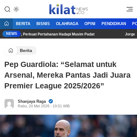
Mencerdaskan Anak Bangsa
KilatNews.co
BERITA
BISNIS
OLAHRAGA
OPINI
PENDIDIKAN
PO
NEWS
 Loncar, Perkuat Pertahanan Hadapi Musim Padat
Jorge Marti
Berita
Pep Guardiola: “Selamat untuk
Arsenal, Mereka Pantas Jadi Juara
Premier League 2025/2026”
Shanjaya Raga
Rabu, 20 Mei 2026 - 10:01 WIB