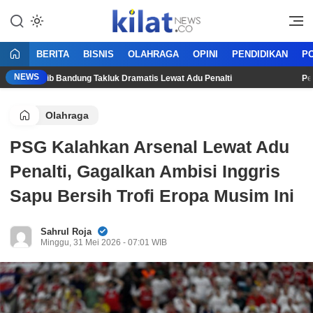
Mencerdaskan Anak Bangsa
KilatNews.co
BERITA
BISNIS
OLAHRAGA
OPINI
PENDIDIKAN
PO
NEWS
26, Persib Bandung Takluk Dramatis Lewat Adu Penalti
Persij
Olahraga
PSG Kalahkan Arsenal Lewat Adu
Penalti, Gagalkan Ambisi Inggris
Sapu Bersih Trofi Eropa Musim Ini
Sahrul Roja
Minggu, 31 Mei 2026 - 07:01 WIB