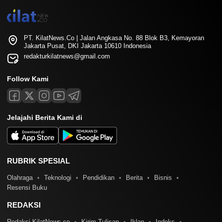
PT. KilatNews.Co | Jalan Angkasa No. 88 Blok B3, Kemayoran
Jakarta Pusat, DKI Jakarta 10610 Indonesia
redakturkilatnews@gmail.com
Follow Kami
Jelajahi Berita Kami di
RUBRIK SPESIAL
Olahraga
Teknologi
Pendidikan
Berita
Bisnis
Resensi Buku
REDAKSI
Redaksi KilatNews.co
Kirim Tulisan
Iklan
Indeks