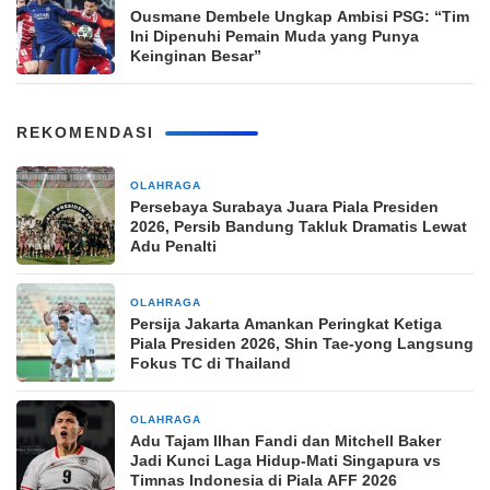
Ousmane Dembele Ungkap Ambisi PSG: “Tim
Ini Dipenuhi Pemain Muda yang Punya
Keinginan Besar”
REKOMENDASI
OLAHRAGA
1 jam yang lalu
Persebaya Surabaya Juara Piala Presiden
2026, Persib Bandung Takluk Dramatis Lewat
Adu Penalti
OLAHRAGA
4 jam yang lalu
Persija Jakarta Amankan Peringkat Ketiga
Piala Presiden 2026, Shin Tae-yong Langsung
Fokus TC di Thailand
OLAHRAGA
4 jam yang lalu
Adu Tajam Ilhan Fandi dan Mitchell Baker
Jadi Kunci Laga Hidup-Mati Singapura vs
Timnas Indonesia di Piala AFF 2026