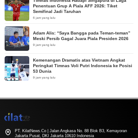
Timnas Indonesia Hadapi Singapura di Laga
Penentuan Grup A Piala AFF 2026: Tiket
Semifinal Jadi Taruhan
6 jam yang lalu
Adam Alis: “Saya Bangga pada Teman-teman”
Meski Persib Gagal Juara Piala Presiden 2026
9 jam yang lalu
Kemenangan Dramatis atas Vietnam Angkat
Peringkat Timnas Voli Putri Indonesia ke Posisi
53 Dunia
9 jam yang lalu
PT. KilatNews.Co | Jalan Angkasa No. 88 Blok B3, Kemayoran
Jakarta Pusat, DKI Jakarta 10610 Indonesia