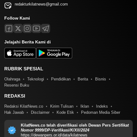
redakturkilatnews@gmail.com
Follow Kami
Jelajahi Berita Kami di
RUBRIK SPESIAL
Olahraga
Teknologi
Pendidikan
Berita
Bisnis
Resensi Buku
REDAKSI
Redaksi KilatNews.co
Kirim Tulisan
Iklan
Indeks
Hak Jawab
Disclaimer
Kode Etik
Pedoman Media Siber
KilatNews.co telah diverifikasi oleh Dewan Pers
Sertifikat
Nomor 9999/DP-Verifikasi/K/XII/2024
https://dewanpers.or.id/data/kilatnews