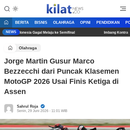
Mencerdaskan Anak Bangsa
KilatNews.co
BERITA
BISNIS
OLAHRAGA
OPINI
PENDIDIKAN
PO
NEWS
nas Indonesia Gagal Melaju ke Semifinal
Imbang Kontra Singa
Olahraga
Jorge Martin Gusur Marco
Bezzecchi dari Puncak Klasemen
MotoGP 2026 Usai Finis Ketiga di
Assen
Sahrul Roja
Senin, 29 Juni 2026 - 11:01 WIB