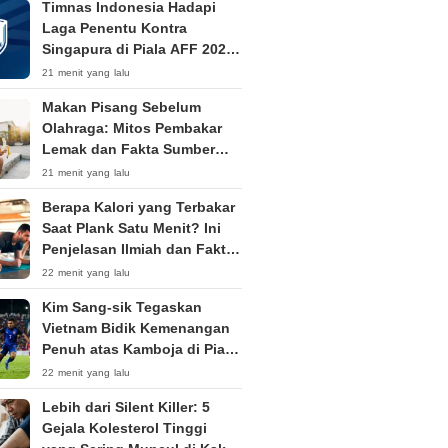
Timnas Indonesia Hadapi
Laga Penentu Kontra
Singapura di Piala AFF 2026:
Live RCTI Pukul 18.45 WIB
21 menit yang lalu
Makan Pisang Sebelum
Olahraga: Mitos Pembakar
Lemak dan Fakta Sumber
Energi Optimal
21 menit yang lalu
Berapa Kalori yang Terbakar
Saat Plank Satu Menit? Ini
Penjelasan Ilmiah dan Faktor
Penentunya
22 menit yang lalu
Kim Sang-sik Tegaskan
Vietnam Bidik Kemenangan
Penuh atas Kamboja di Piala
AFF 2026
22 menit yang lalu
Lebih dari Silent Killer: 5
Gejala Kolesterol Tinggi