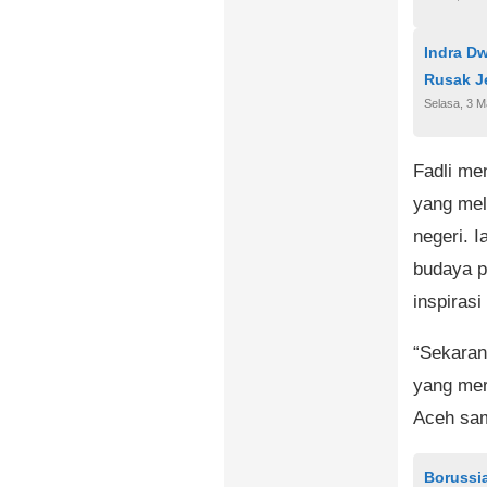
Indra D
Rusak J
Selasa, 3 M
Fadli me
yang mel
negeri. I
budaya p
inspirasi
“Sekaran
yang mer
Aceh sam
Borussi