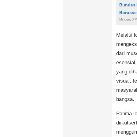
Bundesl
Borusse
Minggu, 8 M
Melalui 
mengeksp
dari mus
esensial
yang dih
visual, 
masyarak
bangsa.
Panitia 
diikutser
mengguna