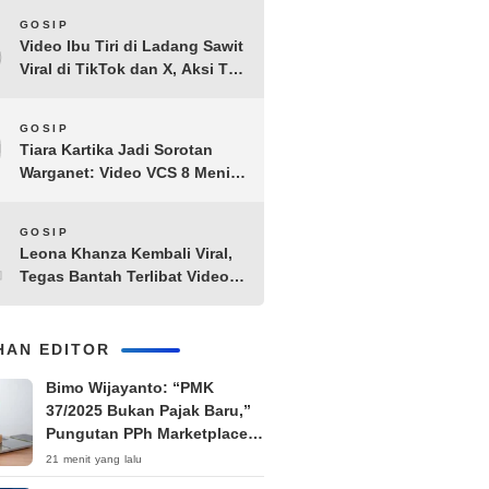
8
GOSIP
Video Ibu Tiri di Ladang Sawit
Viral di TikTok dan X, Aksi Tak
Biasa Bikin Warganet
Penasaran
9
GOSIP
Tiara Kartika Jadi Sorotan
Warganet: Video VCS 8 Menit
21 Detik Diduga Beredar di
Terabox
10
GOSIP
Leona Khanza Kembali Viral,
Tegas Bantah Terlibat Video
Syur: “Aku Udah Cape”
IHAN EDITOR
Bimo Wijayanto: “PMK
37/2025 Bukan Pajak Baru,”
Pungutan PPh Marketplace
Ditunda hingga November
21 menit yang lalu
2026