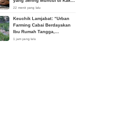
yang Sering Muncul di Kaki
dan Wajib Diwaspadai
22 menit yang lalu
Keuchik Lamjabat: “Urban
Farming Cabai Berdayakan
Ibu Rumah Tangga,
Tingkatkan Ekonomi
1 jam yang lalu
Keluarga”