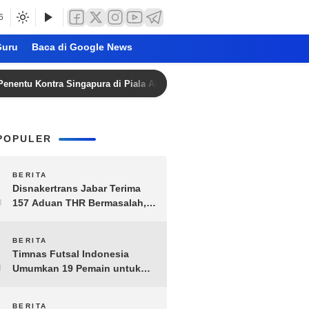
6
uru
Baca di Google News
Kontra Singapura di Piala AFF 2026: Live RCTI Pukul 18.45 WIB
POPULER
1
BERITA
Disnakertrans Jabar Terima
157 Aduan THR Bermasalah,
Perusahaan Terancam Sanksi
Administratif
2
BERITA
Timnas Futsal Indonesia
Umumkan 19 Pemain untuk
Piala AFF 2026, Kombinasi
Senior-Muda Siap Berlaga
BERITA