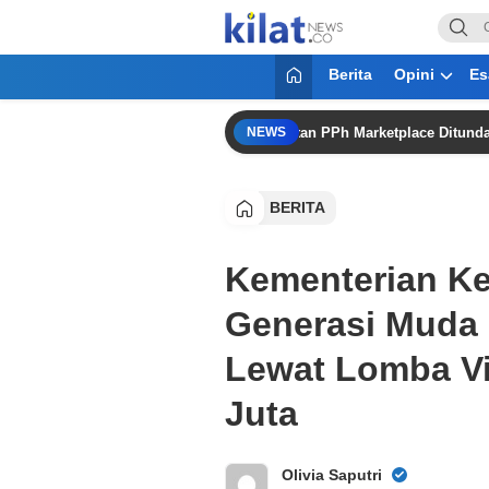
KilatNews.co
Mencerdaskan Anak Bangsa
Berita
Opini
Es
 37/2025 Bukan Pajak Baru,” Pungutan PPh Marketplace Ditunda hingg
NEWS
BERITA
Kementerian K
Generasi Muda 
Lewat Lomba V
Juta
Olivia Saputri