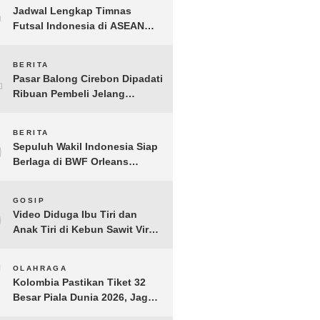
3
Jadwal Lengkap Timnas
Futsal Indonesia di ASEAN
Futsal Championship 2026
Resmi Dirilis
4
BERITA
Pasar Balong Cirebon Dipadati
Ribuan Pembeli Jelang
Lebaran, Kebutuhan Ibadah
Laris Manis
5
BERITA
Sepuluh Wakil Indonesia Siap
Berlaga di BWF Orleans
Masters 2026: Cek Jadwal
Lengkapnya!
6
GOSIP
Video Diduga Ibu Tiri dan
Anak Tiri di Kebun Sawit Viral,
Picu Lonjakan Pencarian
Drastis
7
OLAHRAGA
Kolombia Pastikan Tiket 32
Besar Piala Dunia 2026, Jaga
Rekor Sempurna di Grup K