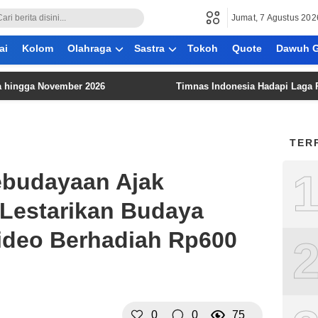
Jumat, 7 Agustus 202
ai
Kolom
Olahraga
Sastra
Tokoh
Quote
Dawuh G
a November 2026
Timnas Indonesia Hadapi Laga Penentu 
TER
ebudayaan Ajak
Lestarikan Budaya
ideo Berhadiah Rp600
0
0
75