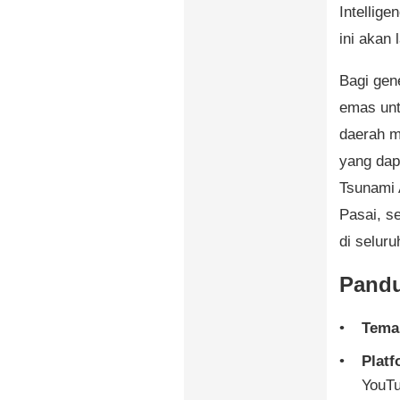
Intellige
ini akan 
Bagi gen
emas un
daerah m
yang dap
Tsunami 
Pasai, s
di seluru
Pandu
Tema
Plat
YouTu