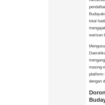
pendafta
Budayaku
total had
mengajak
warisan 
Mengusu
Daerahku
mengangk
masing-m
platform
dengan d
Doron
Buday