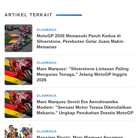
ARTIKEL TERKAIT
OLAHRAGA
13 jam yang lalu
MotoGP 2026 Memasuki Paruh Kedua di
Silverstone, Perebutan Gelar Juara Makin
Memanas
OLAHRAGA
2 hari yang lalu
Marc Marquez: “Silverstone Lintasan Paling
Menguras Tenaga,” Jelang MotoGP Inggris
2026
OLAHRAGA
2 minggu yang lalu
Marc Marquez Soroti Era Aerodinamika
Modern: “Sensasi Motor Terasa Dikendalikan
Mekanis,” Ungkap Perubahan Drastis MotoGP
OLAHRAGA
2 minggu yang lalu
Massimo Rivola: Marc Marquez Ancaman