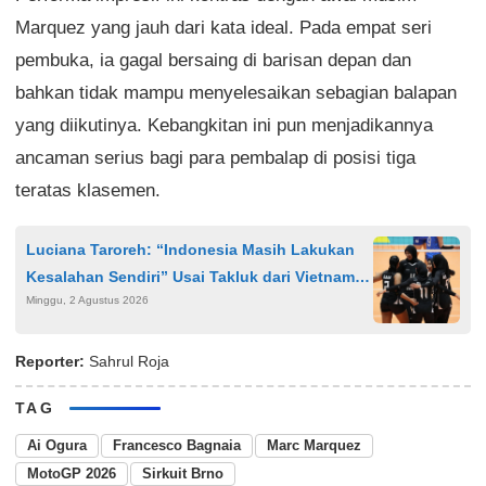
Marquez yang jauh dari kata ideal. Pada empat seri
pembuka, ia gagal bersaing di barisan depan dan
bahkan tidak mampu menyelesaikan sebagian balapan
yang diikutinya. Kebangkitan ini pun menjadikannya
ancaman serius bagi para pembalap di posisi tiga
teratas klasemen.
Luciana Taroreh: “Indonesia Masih Lakukan
Kesalahan Sendiri” Usai Takluk dari Vietnam di
Minggu, 2 Agustus 2026
SEA V Cup 2026
Reporter:
Sahrul Roja
TAG
Ai Ogura
Francesco Bagnaia
Marc Marquez
MotoGP 2026
Sirkuit Brno