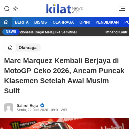
Mencerdaskan Anak Bangsa
KilatNews.co
BERITA
BISNIS
OLAHRAGA
OPINI
PENDIDIKAN
PO
NEWS
imnas Indonesia Gagal Melaju ke Semifinal
Imbang Kontra Sing
Olahraga
Marc Marquez Kembali Berjaya di
MotoGP Ceko 2026, Ancam Puncak
Klasemen Setelah Awal Musim
Sulit
Sahrul Roja
Senin, 22 Juni 2026 - 09:01 WIB