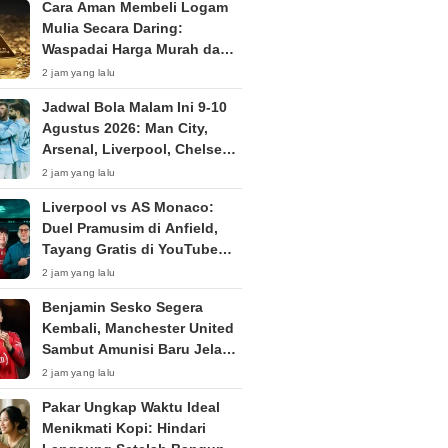
Cara Aman Membeli Logam
Mulia Secara Daring:
Waspadai Harga Murah dan
Penipuan
2 jam yang lalu
Jadwal Bola Malam Ini 9-10
Agustus 2026: Man City,
Arsenal, Liverpool, Chelsea
Ramaikan Pramusim
2 jam yang lalu
Liverpool vs AS Monaco:
Duel Pramusim di Anfield,
Tayang Gratis di YouTube
Hanif Thamrin Minggu Malam
2 jam yang lalu
Benjamin Sesko Segera
Kembali, Manchester United
Sambut Amunisi Baru Jelang
Premier League 2026/2027
2 jam yang lalu
Pakar Ungkap Waktu Ideal
Menikmati Kopi: Hindari