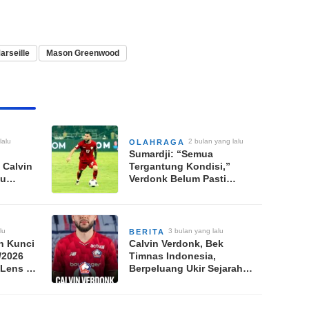
arseille
Mason Greenwood
lalu
2 bulan yang lalu
OLAHRAGA
Sumardji: “Semua
 Calvin
Tergantung Kondisi,”
pu
Verdonk Belum Pasti
i
Perkuat Timnas Lawan
Coba
Oman
lu
3 bulan yang lalu
BERITA
n Kunci
Calvin Verdonk, Bek
/2026
Timnas Indonesia,
 Lens 2-
Berpeluang Ukir Sejarah
emilang
Ganda di Liga Champions
Eropa