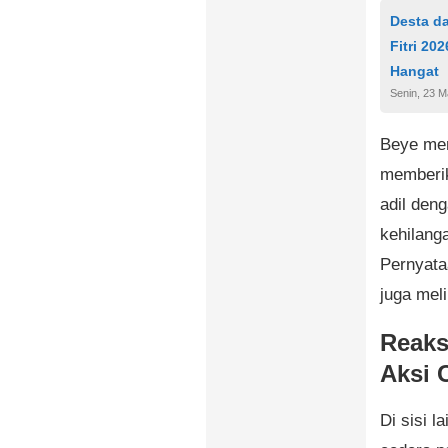
Desta d
Fitri 2
Hangat
Senin, 23 M
Beye men
memberik
adil den
kehilang
Pernyata
juga mel
Reaks
Aksi 
Di sisi 