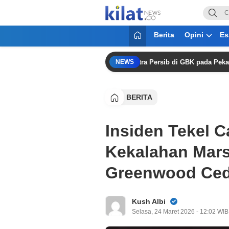
KilatNews.co
Mencerdaskan Anak Bangsa
Berita
Opini
Es
Persija Konfirmasi: Duel Klasik Kontra Persib di GBK pada Pekan Kedu
NEWS
BERITA
Insiden Tekel C
Kekalahan Marse
Greenwood Ced
Kush Albi
Selasa, 24 Maret 2026 - 12:02 WIB