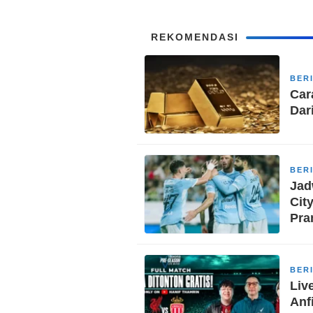
REKOMENDASI
BER
Car
Dar
BER
Jad
Cit
Pra
BER
Liv
Anf