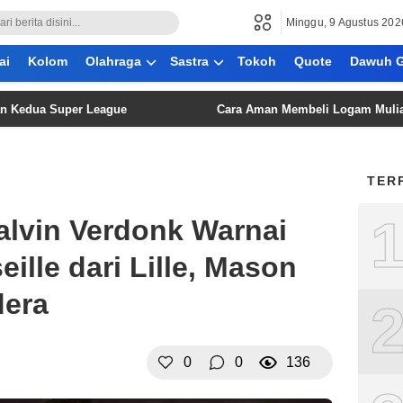
Minggu, 9 Agustus 202
ai
Kolom
Olahraga
Sastra
Tokoh
Quote
Dawuh G
a Super League
Cara Aman Membeli Logam Mulia Secara 
TER
alvin Verdonk Warnai
ille dari Lille, Mason
era
0
0
136