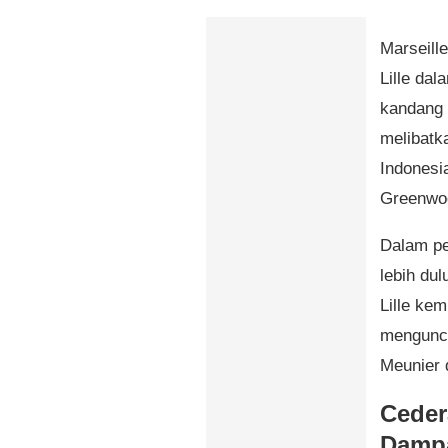
Marseille
Lille dal
kandang s
melibat
Indonesi
Greenwo
Dalam pe
lebih dul
Lille ke
mengunci
Meunier 
Ceder
Damp