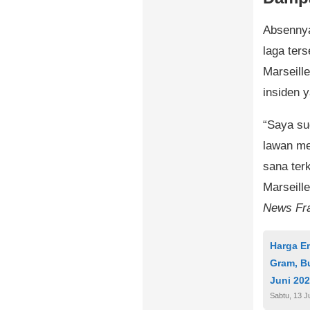
Absennya
laga ters
Marseille
insiden 
“Saya su
lawan me
sana terk
Marseille
News Fr
Harga E
Gram, B
Juni 20
Sabtu, 13 J