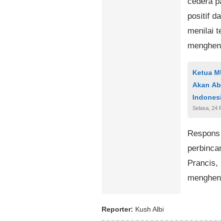
cedera p
positif d
menilai t
menghent
Ketua M
Akan Aba
Indones
Selasa, 24 
Respons 
perbinca
Prancis,
menghent
Reporter:
Kush Albi