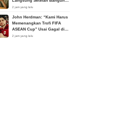
Langsung Setelah Bangun
Tidur untuk Efek Optimal
2 jam yang lalu
John Herdman: “Kami Harus
Memenangkan Trofi FIFA
ASEAN Cup” Usai Gagal di
Piala AFF 2026
2 jam yang lalu