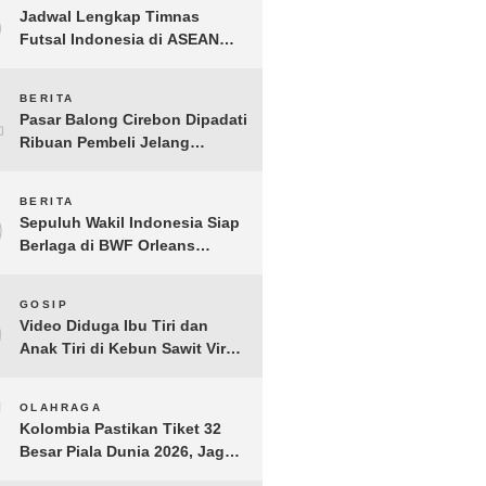
3
Jadwal Lengkap Timnas
Futsal Indonesia di ASEAN
Futsal Championship 2026
Resmi Dirilis
4
BERITA
Pasar Balong Cirebon Dipadati
Ribuan Pembeli Jelang
Lebaran, Kebutuhan Ibadah
Laris Manis
5
BERITA
Sepuluh Wakil Indonesia Siap
Berlaga di BWF Orleans
Masters 2026: Cek Jadwal
Lengkapnya!
6
GOSIP
Video Diduga Ibu Tiri dan
Anak Tiri di Kebun Sawit Viral,
Picu Lonjakan Pencarian
Drastis
7
OLAHRAGA
Kolombia Pastikan Tiket 32
Besar Piala Dunia 2026, Jaga
Rekor Sempurna di Grup K