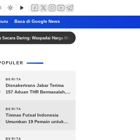
6
uru
Baca di Google News
Daring: Waspadai Harga Murah dan Penipuan
Jadwal Bo
POPULER
1
BERITA
Disnakertrans Jabar Terima
157 Aduan THR Bermasalah,
Perusahaan Terancam Sanksi
Administratif
2
BERITA
Timnas Futsal Indonesia
Umumkan 19 Pemain untuk
Piala AFF 2026, Kombinasi
Senior-Muda Siap Berlaga
BERITA