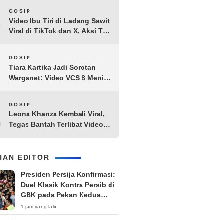
8
GOSIP
Video Ibu Tiri di Ladang Sawit
Viral di TikTok dan X, Aksi Tak
Biasa Bikin Warganet
Penasaran
9
GOSIP
Tiara Kartika Jadi Sorotan
Warganet: Video VCS 8 Menit
21 Detik Diduga Beredar di
Terabox
10
GOSIP
Leona Khanza Kembali Viral,
Tegas Bantah Terlibat Video
Syur: “Aku Udah Cape”
IHAN EDITOR
Presiden Persija Konfirmasi:
Duel Klasik Kontra Persib di
GBK pada Pekan Kedua
Super League
1 jam yang lalu