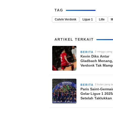
TAG
Calvin Verdonk
Ligue 1
Lille
M
ARTIKEL TERKAIT
2 minggu yang 
BERITA
Kevin Diks Antar
Gladbach Menang,
Verdonk Tak Mam
Hindarkan Lille dar
Kekalahan di Uji 
Eropa
3 bulan yang la
BERITA
Paris Saint-Germai
Gelar Ligue 1 2025
Setelah Taklukkan
0, Kvaratskhelia G