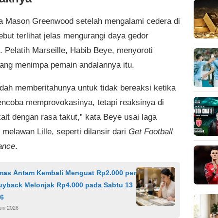
 Mason Greenwood setelah mengalami cedera di
ebut terlihat jelas mengurangi daya gedor
. Pelatih Marseille, Habib Beye, menyoroti
yang menimpa pemain andalannya itu.
dah memberitahunya untuk tidak bereaksi ketika
ncoba memprovokasinya, tetapi reaksinya di
ait dengan rasa takut,” kata Beye usai laga
 melawan Lille, seperti dilansir dari
Get Football
ance
.
mas Antam Kembali Menguat Rp2.000 per
uyback Melonjak Rp4.000 pada Sabtu 13
26
uni 2026