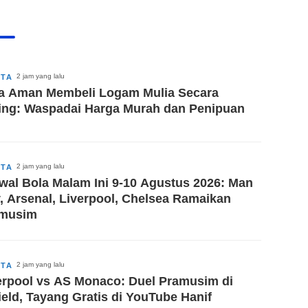
2 jam yang lalu
ITA
a Aman Membeli Logam Mulia Secara
ing: Waspadai Harga Murah dan Penipuan
2 jam yang lalu
ITA
wal Bola Malam Ini 9-10 Agustus 2026: Man
y, Arsenal, Liverpool, Chelsea Ramaikan
musim
2 jam yang lalu
ITA
erpool vs AS Monaco: Duel Pramusim di
ield, Tayang Gratis di YouTube Hanif