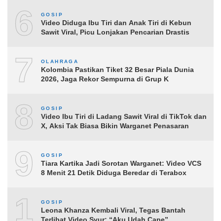
6
GOSIP
Video Diduga Ibu Tiri dan Anak Tiri di Kebun
Sawit Viral, Picu Lonjakan Pencarian Drastis
7
OLAHRAGA
Kolombia Pastikan Tiket 32 Besar Piala Dunia
2026, Jaga Rekor Sempurna di Grup K
8
GOSIP
Video Ibu Tiri di Ladang Sawit Viral di TikTok dan
X, Aksi Tak Biasa Bikin Warganet Penasaran
9
GOSIP
Tiara Kartika Jadi Sorotan Warganet: Video VCS
8 Menit 21 Detik Diduga Beredar di Terabox
10
GOSIP
Leona Khanza Kembali Viral, Tegas Bantah
Terlibat Video Syur: “Aku Udah Cape”