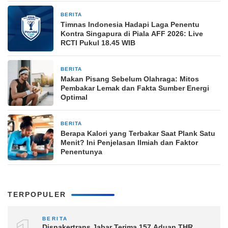
BERITA
40 menit yang lalu
Timnas Indonesia Hadapi Laga Penentu
Kontra Singapura di Piala AFF 2026: Live
RCTI Pukul 18.45 WIB
BERITA
40 menit yang lalu
Makan Pisang Sebelum Olahraga: Mitos
Pembakar Lemak dan Fakta Sumber Energi
Optimal
BERITA
40 menit yang lalu
Berapa Kalori yang Terbakar Saat Plank Satu
Menit? Ini Penjelasan Ilmiah dan Faktor
Penentunya
TERPOPULER
BERITA
Disnakertrans Jabar Terima 157 Aduan THR