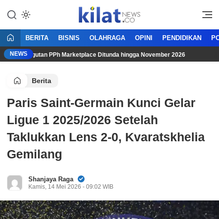
Mencerdaskan Anak Bangsa
KilatNews.co
BERITA
BISNIS
OLAHRAGA
OPINI
PENDIDIKAN
PO
NEWS
,” Pungutan PPh Marketplace Ditunda hingga November 2026
Berita
Paris Saint-Germain Kunci Gelar
Ligue 1 2025/2026 Setelah
Taklukkan Lens 2-0, Kvaratskhelia
Gemilang
Shanjaya Raga
Kamis, 14 Mei 2026 - 09:02 WIB