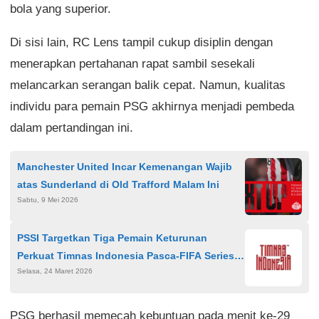
bola yang superior.
Di sisi lain, RC Lens tampil cukup disiplin dengan
menerapkan pertahanan rapat sambil sesekali
melancarkan serangan balik cepat. Namun, kualitas
individu para pemain PSG akhirnya menjadi pembeda
dalam pertandingan ini.
Manchester United Incar Kemenangan Wajib
atas Sunderland di Old Trafford Malam Ini
Sabtu, 9 Mei 2026
PSSI Targetkan Tiga Pemain Keturunan
Perkuat Timnas Indonesia Pasca-FIFA Series
Selasa, 24 Maret 2026
2026
PSG berhasil memecah kebuntuan pada menit ke-29