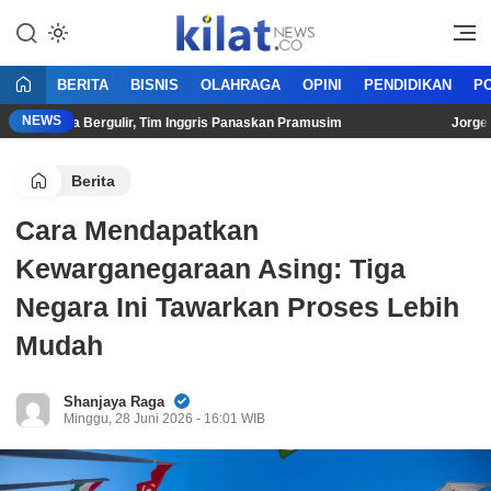
Mencerdaskan Anak Bangsa
KilatNews.co
BERITA
BISNIS
OLAHRAGA
OPINI
PENDIDIKAN
PO
NEWS
 Belanda Bergulir, Tim Inggris Panaskan Pramusim
Jorge Mart
Berita
Cara Mendapatkan
Kewarganegaraan Asing: Tiga
Negara Ini Tawarkan Proses Lebih
Mudah
Shanjaya Raga
Minggu, 28 Juni 2026 - 16:01 WIB