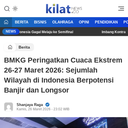
Mencerdaskan Anak Bangsa
KilatNews.co
BERITA
BISNIS
OLAHRAGA
OPINI
PENDIDIKAN
PO
NEWS
mnas Indonesia Gagal Melaju ke Semifinal
Imbang Kontra Singa
Berita
BMKG Peringatkan Cuaca Ekstrem
26-27 Maret 2026: Sejumlah
Wilayah di Indonesia Berpotensi
Banjir dan Longsor
Shanjaya Raga
Kamis, 26 Maret 2026 - 23:02 WIB