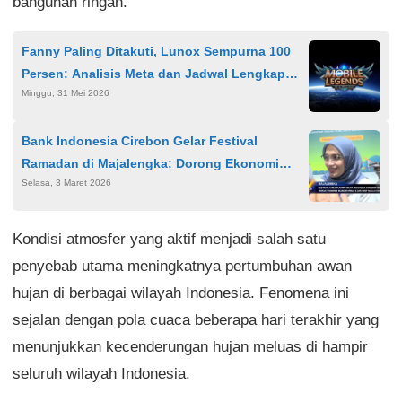
bangunan ringan.
Fanny Paling Ditakuti, Lunox Sempurna 100
Persen: Analisis Meta dan Jadwal Lengkap
Minggu, 31 Mei 2026
Playoff MPL ID S17
Bank Indonesia Cirebon Gelar Festival
Ramadan di Majalengka: Dorong Ekonomi
Selasa, 3 Maret 2026
Syariah dan Gaya Hidup Halal di
Ciayumajakuning
Kondisi atmosfer yang aktif menjadi salah satu
penyebab utama meningkatnya pertumbuhan awan
hujan di berbagai wilayah Indonesia. Fenomena ini
sejalan dengan pola cuaca beberapa hari terakhir yang
menunjukkan kecenderungan hujan meluas di hampir
seluruh wilayah Indonesia.