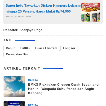
Super Indo Tawarkan Diskon Hampers Lebaran
hingga 25 Persen, Harga Mulai Rp74.900
Selasa, 17 Maret 2026
Reporter:
Shanjaya Raga
TAG
Banjir
BMKG
Cuaca Ekstrem
Longsor
Peringatan Dini
ARTIKEL TERKAIT
BERITA
1 minggu yang lalu
BMKG Prakirakan Cirebon Cerah Sepanjang
Hari Ini, Waspada Suhu Panas dan Angin
Kencang
BERITA
2 minggu yang lalu