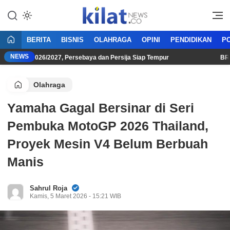
Mencerdaskan Anak Bangsa
KilatNews.co
BERITA
BISNIS
OLAHRAGA
OPINI
PENDIDIKAN
PO
NEWS
League 2026/2027, Persebaya dan Persija Siap Tempur
BRI Su
Olahraga
Yamaha Gagal Bersinar di Seri
Pembuka MotoGP 2026 Thailand,
Proyek Mesin V4 Belum Berbuah
Manis
Sahrul Roja
Kamis, 5 Maret 2026 - 15:21 WIB