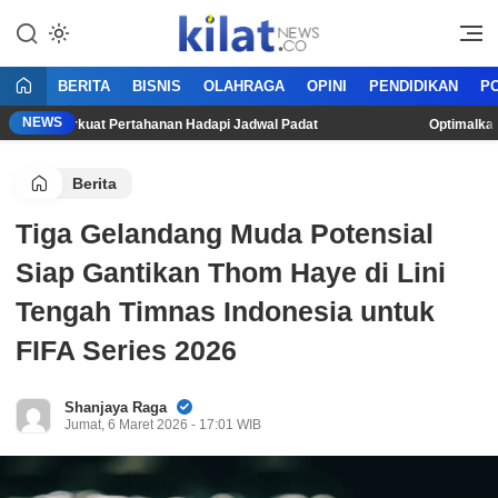
Mencerdaskan Anak Bangsa
KilatNews.co
BERITA
BISNIS
OLAHRAGA
OPINI
PENDIDIKAN
PO
NEWS
ncar, Perkuat Pertahanan Hadapi Jadwal Padat
Optimalkan Pro
Berita
Tiga Gelandang Muda Potensial
Siap Gantikan Thom Haye di Lini
Tengah Timnas Indonesia untuk
FIFA Series 2026
Shanjaya Raga
Jumat, 6 Maret 2026 - 17:01 WIB