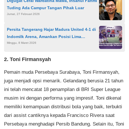
Digugat Cerai Wardatina Mawa, Insanul Fahmi
Tuding Ada Campur Tangan Pihak Luar
Jumat, 27 Februari 2026
Persita Tangerang Hajar Madura United 4-1 di
Indomilk Arena, Amankan Posisi Lima
Minggu, 8 Maret 2026
Klasemen
2. Toni Firmansyah
Pemain muda Persebaya Surabaya, Toni Firmansyah,
juga menjadi opsi menarik. Gelandang berusia 21 tahun
ini telah mencatat 18 penampilan di BRI Super League
musim ini dengan performa yang impresif. Toni dikenal
memiliki kemampuan distribusi bola yang baik, terbukti
dari assist cantiknya kepada Francisco Rivera saat
Persebaya menghadapi Persib Bandung. Selain itu, Toni