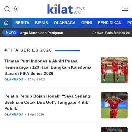
Mencerdaskan Anak Bangsa
KilatNews.co
BERITA
BISNIS
OLAHRAGA
OPINI
PENDIDIKAN
PO
NEWS
aspadai Harga Murah dan Penipuan
Jadwal Bola Malam Ini 9-
#FIFA SERIES 2026
Timnas Putri Indonesia Akhiri Puasa
Kemenangan 129 Hari, Bungkam Kaledonia
Baru di FIFA Series 2026
OLAHRAGA
15 April 2026
Pelatih Persib Bojan Hodak: “Saya Senang
Beckham Cetak Dua Gol”, Tanggapi Kritik
Publik
OLAHRAGA
3 April 2026