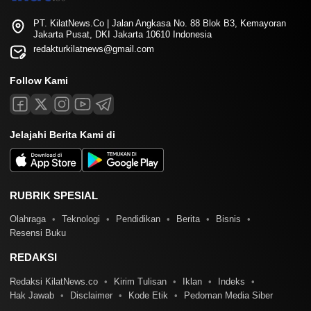
PT. KilatNews.Co | Jalan Angkasa No. 88 Blok B3, Kemayoran
Jakarta Pusat, DKI Jakarta 10610 Indonesia
redakturkilatnews@gmail.com
Follow Kami
Jelajahi Berita Kami di
RUBRIK SPESIAL
Olahraga
Teknologi
Pendidikan
Berita
Bisnis
Resensi Buku
REDAKSI
Redaksi KilatNews.co
Kirim Tulisan
Iklan
Indeks
Hak Jawab
Disclaimer
Kode Etik
Pedoman Media Siber