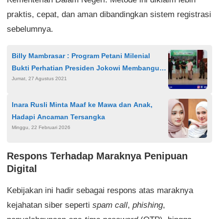
praktis, cepat, dan aman dibandingkan sistem registrasi
sebelumnya.
Billy Mambrasar : Program Petani Milenial
Bukti Perhatian Presiden Jokowi Membangun
Jumat, 27 Agustus 2021
SDM di Papua dan Papua Barat
Inara Rusli Minta Maaf ke Mawa dan Anak,
Hadapi Ancaman Tersangka
Minggu, 22 Februari 2026
Respons Terhadap Maraknya Penipuan
Digital
Kebijakan ini hadir sebagai respons atas maraknya
kejahatan siber seperti
spam call
,
phishing
,