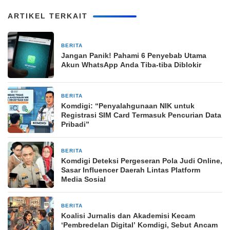
ARTIKEL TERKAIT
BERITA
2 minggu yang lalu
Jangan Panik! Pahami 6 Penyebab Utama
Akun WhatsApp Anda Tiba-tiba Diblokir
BERITA
3 minggu yang lalu
Komdigi: “Penyalahgunaan NIK untuk
Registrasi SIM Card Termasuk Pencurian Data
Pribadi”
BERITA
1 bulan yang lalu
Komdigi Deteksi Pergeseran Pola Judi Online,
Sasar Influencer Daerah Lintas Platform
Media Sosial
BERITA
11 April 2026
Koalisi Jurnalis dan Akademisi Kecam
‘Pembredelan Digital’ Komdigi, Sebut Ancam