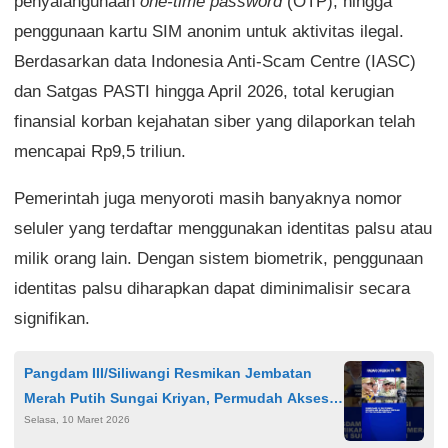
penyalahgunaan
one-time password
(OTP), hingga
penggunaan kartu SIM anonim untuk aktivitas ilegal.
Berdasarkan data Indonesia Anti-Scam Centre (IASC)
dan Satgas PASTI hingga April 2026, total kerugian
finansial korban kejahatan siber yang dilaporkan telah
mencapai Rp9,5 triliun.
Pemerintah juga menyoroti masih banyaknya nomor
seluler yang terdaftar menggunakan identitas palsu atau
milik orang lain. Dengan sistem biometrik, penggunaan
identitas palsu diharapkan dapat diminimalisir secara
signifikan.
Pangdam III/Siliwangi Resmikan Jembatan
Merah Putih Sungai Kriyan, Permudah Akses
Selasa, 10 Maret 2026
Warga Cirebon