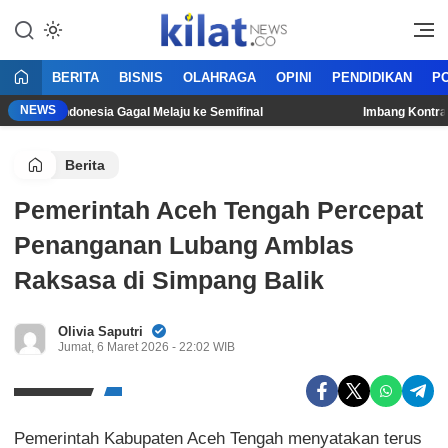
Mencerdaskan Anak Bangsa
KilatNews.co
BERITA
BISNIS
OLAHRAGA
OPINI
PENDIDIKAN
PO
NEWS
Timnas Indonesia Gagal Melaju ke Semifinal
Imbang Kontra Sin
Berita
Pemerintah Aceh Tengah Percepat
Penanganan Lubang Amblas
Raksasa di Simpang Balik
Olivia Saputri
Jumat, 6 Maret 2026 - 22:02 WIB
Pemerintah Kabupaten Aceh Tengah menyatakan terus