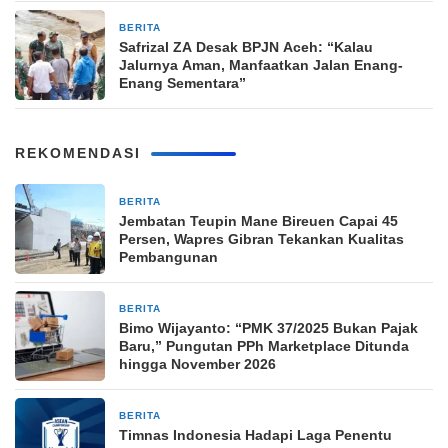
BERITA
1 bulan yang lalu
Safrizal ZA Desak BPJN Aceh: “Kalau
Jalurnya Aman, Manfaatkan Jalan Enang-
Enang Sementara”
REKOMENDASI
BERITA
9 jam yang lalu
Jembatan Teupin Mane Bireuen Capai 45
Persen, Wapres Gibran Tekankan Kualitas
Pembangunan
BERITA
11 jam yang lalu
Bimo Wijayanto: “PMK 37/2025 Bukan Pajak
Baru,” Pungutan PPh Marketplace Ditunda
hingga November 2026
BERITA
11 jam yang lalu
Timnas Indonesia Hadapi Laga Penentu