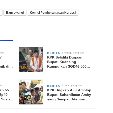
Banyuwangi
Komisi Pemberantasan Korupsi
lalu
2 minggu yang lalu
BERITA
o’
KPK Selidiki Dugaan
Bupati Kuansing
ik di
Kumpulkan SGD46.500
rap
untuk Menhut Raja Juli
Antoni
lu
1 bulan yang lalu
BERITA
an 55
KPK Ungkap Alur Amplop
 Rp40
Bupati Suhardiman Amby
s Suap
yang Sempat Diterima
Menhut Raja Juli Antoni