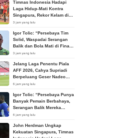
Timnas Indonesia Hadapi
Laga Hidup-Mati Kontra
Singapura, Rekor Kelam di
Kandang The Lions
3 jam yang lalu
Menghantui
Igor Tolic: “Persebaya Tim
Solid, Waspadai Serangan
Balik dan Bola Mati di Final
Piala Presiden 2026”
3 jam yang lalu
Jelang Laga Penentu Piala
AFF 2026, Cahya Supriadi
Berpeluang Geser Nadeo
Argawinata di Bawah Mistar
6 jam yang lalu
Timnas Indonesia
Igor Tolic: “Persebaya Punya
Banyak Pemain Berbahaya,
Serangan Balik Mereka
Sangat Bagus”
6 jam yang lalu
John Herdman Ungkap
Kekuatan Singapura, Timnas