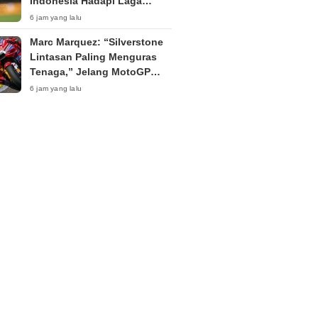
Indonesia Hadapi Laga
Penentu Semifinal Piala AFF
6 jam yang lalu
2026
Marc Marquez: “Silverstone
Lintasan Paling Menguras
Tenaga,” Jelang MotoGP
Inggris 2026
6 jam yang lalu