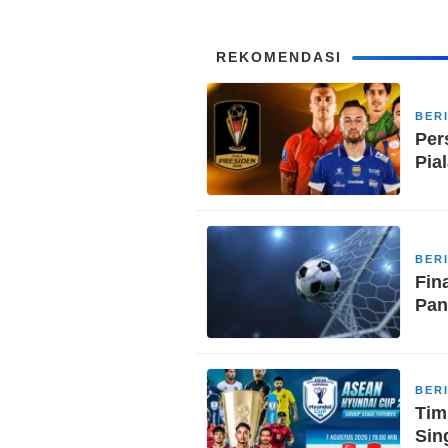
REKOMENDASI
BER
Per
Pia
BER
Fin
Pan
BER
Tim
Sin