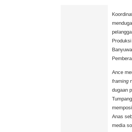
Koordina
menduga 
pelangga
Produksi
Banyuwan
Pemberan
Ance men
framing
n
dugaan p
Tumpang 
memposis
Anas seb
media so