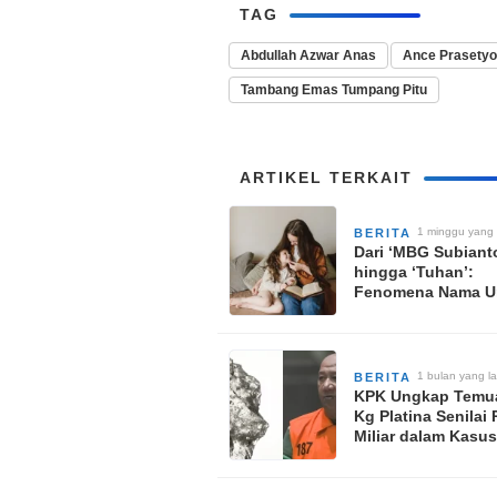
TAG
Abdullah Azwar Anas
Ance Prasetyo
Tambang Emas Tumpang Pitu
ARTIKEL TERKAIT
1 minggu yang 
BERITA
Dari ‘MBG Subiant
hingga ‘Tuhan’:
Fenomena Nama Un
Indonesia yang Ke
Viral
1 bulan yang la
BERITA
KPK Ungkap Temu
Kg Platina Senilai
Miliar dalam Kasu
Bupati Langkat