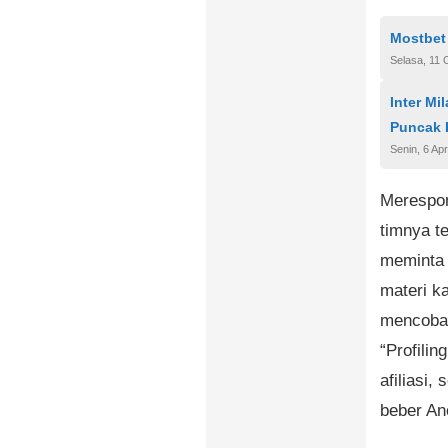
Mostbet
Selasa, 11 
Inter Mi
Puncak 
Senin, 6 Apr
Merespon
timnya te
meminta 
materi k
mencoba
“Profilin
afiliasi,
beber An