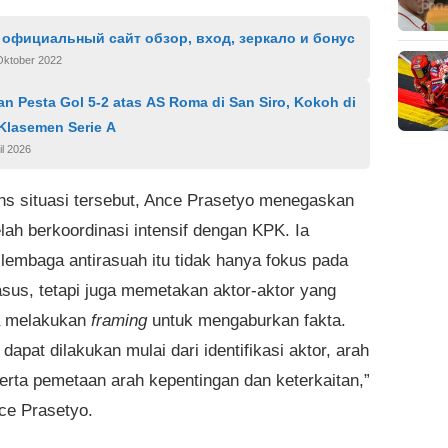
 официальный сайт обзор, вход, зеркало и бонус
Oktober 2022
lan Pesta Gol 5-2 atas AS Roma di San Siro, Kokoh di
Klasemen Serie A
il 2026
s situasi tersebut, Ance Prasetyo menegaskan
lah berkoordinasi intensif dengan KPK. Ia
lembaga antirasuah itu tidak hanya fokus pada
asus, tetapi juga memetakan aktor-aktor yang
 melakukan
framing
untuk mengaburkan fakta.
g dapat dilakukan mulai dari identifikasi aktor, arah
 serta pemetaan arah kepentingan dan keterkaitan,”
ce Prasetyo.