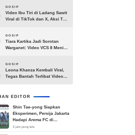
8
GOSIP
Video Ibu Tiri di Ladang Sawit
Viral di TikTok dan X, Aksi Tak
Biasa Bikin Warganet
Penasaran
9
GOSIP
Tiara Kartika Jadi Sorotan
Warganet: Video VCS 8 Menit
21 Detik Diduga Beredar di
Terabox
10
GOSIP
Leona Khanza Kembali Viral,
Tegas Bantah Terlibat Video
Syur: “Aku Udah Cape”
IHAN EDITOR
Shin Tae-yong Siapkan
Eksperimen, Persija Jakarta
Hadapi Arema FC di
Perebutan Peringkat Tiga
3 jam yang lalu
Piala Presiden 2026