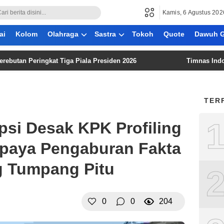
Kamis, 6 Agustus 202
ai
Kolom
Olahraga
Sastra
Tokoh
Quote
Dawuh G
Peringkat Tiga Piala Presiden 2026
Timnas Indonesia Ha
TER
psi Desak KPK Profiling
 Upaya Pengaburan Fakta
 Tumpang Pitu
0
0
204