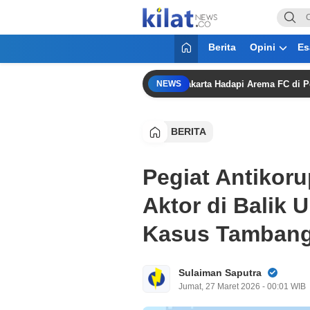
KilatNews.co
Mencerdaskan Anak Bangsa
Berita
Opini
Es
ong Siapkan Eksperimen, Persija Jakarta Hadapi Arema FC di Perebutan 
NEWS
BERITA
Pegiat Antikoru
Aktor di Balik
Kasus Tambang
Sulaiman Saputra
Jumat, 27 Maret 2026 - 00:01 WIB