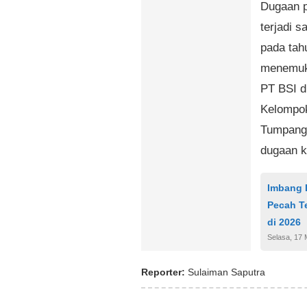
Dugaan p
terjadi 
pada tah
menemuka
PT BSI d
Kelompok
Tumpang 
dugaan k
Imbang 
Pecah T
di 2026
Selasa, 17 
Reporter:
Sulaiman Saputra