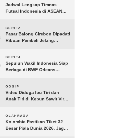
3
Jadwal Lengkap Timnas
Futsal Indonesia di ASEAN
Futsal Championship 2026
Resmi Dirilis
4
BERITA
Pasar Balong Cirebon Dipadati
Ribuan Pembeli Jelang
Lebaran, Kebutuhan Ibadah
Laris Manis
5
BERITA
Sepuluh Wakil Indonesia Siap
Berlaga di BWF Orleans
Masters 2026: Cek Jadwal
Lengkapnya!
6
GOSIP
Video Diduga Ibu Tiri dan
Anak Tiri di Kebun Sawit Viral,
Picu Lonjakan Pencarian
Drastis
7
OLAHRAGA
Kolombia Pastikan Tiket 32
Besar Piala Dunia 2026, Jaga
Rekor Sempurna di Grup K