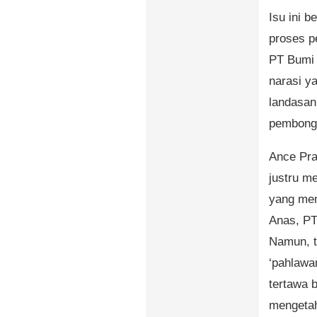
Isu ini 
proses pe
PT Bumi 
narasi y
landasan
pembong
Ance Pra
justru m
yang mem
Anas, PT
Namun, t
‘pahlawa
tertawa 
mengetah