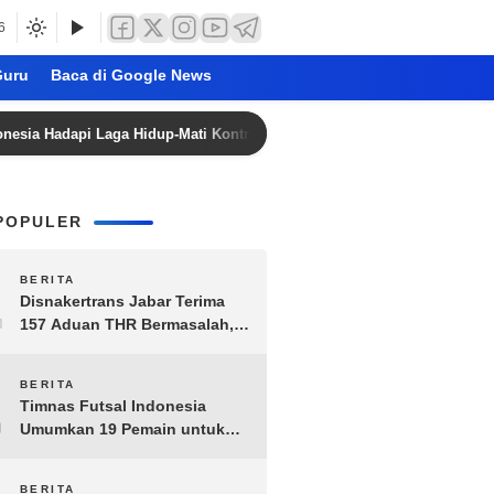
6
uru
Baca di Google News
dapi Laga Hidup-Mati Kontra Singapura, Rekor Kelam di Kandang The 
POPULER
1
BERITA
Disnakertrans Jabar Terima
157 Aduan THR Bermasalah,
Perusahaan Terancam Sanksi
Administratif
2
BERITA
Timnas Futsal Indonesia
Umumkan 19 Pemain untuk
Piala AFF 2026, Kombinasi
Senior-Muda Siap Berlaga
BERITA