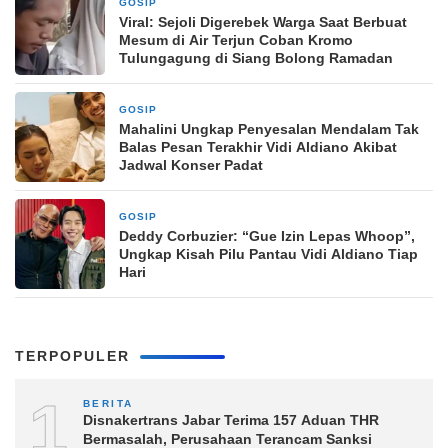
GOSIP
10 Maret 2026
Viral: Sejoli Digerebek Warga Saat Berbuat
Mesum di Air Terjun Coban Kromo
Tulungagung di Siang Bolong Ramadan
GOSIP
10 Maret 2026
Mahalini Ungkap Penyesalan Mendalam Tak
Balas Pesan Terakhir Vidi Aldiano Akibat
Jadwal Konser Padat
GOSIP
10 Maret 2026
Deddy Corbuzier: “Gue Izin Lepas Whoop”,
Ungkap Kisah Pilu Pantau Vidi Aldiano Tiap
Hari
TERPOPULER
1
BERITA
Disnakertrans Jabar Terima 157 Aduan THR
Bermasalah, Perusahaan Terancam Sanksi