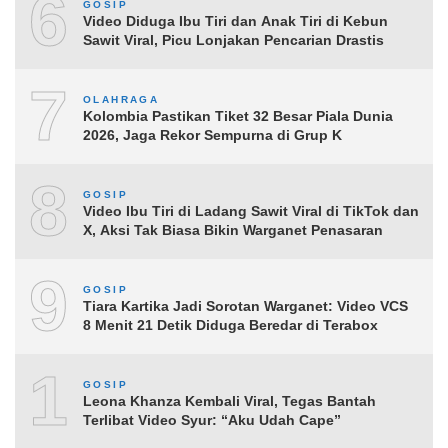
6
GOSIP
Video Diduga Ibu Tiri dan Anak Tiri di Kebun
Sawit Viral, Picu Lonjakan Pencarian Drastis
7
OLAHRAGA
Kolombia Pastikan Tiket 32 Besar Piala Dunia
2026, Jaga Rekor Sempurna di Grup K
8
GOSIP
Video Ibu Tiri di Ladang Sawit Viral di TikTok dan
X, Aksi Tak Biasa Bikin Warganet Penasaran
9
GOSIP
Tiara Kartika Jadi Sorotan Warganet: Video VCS
8 Menit 21 Detik Diduga Beredar di Terabox
10
GOSIP
Leona Khanza Kembali Viral, Tegas Bantah
Terlibat Video Syur: “Aku Udah Cape”