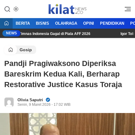
Mencerdaskan Anak Bangsa
KilatNews.co
BERITA
BISNIS
OLAHRAGA
OPINI
PENDIDIKAN
PO
NEWS
i Usai Timnas Indonesia Gagal di Piala AFF 2026
Igor Tolic: 
Gosip
Pandji Pragiwaksono Diperiksa
Bareskrim Kedua Kali, Berharap
Restorative Justice Kasus Toraja
Olivia Saputri
Senin, 9 Maret 2026 - 17:02 WIB