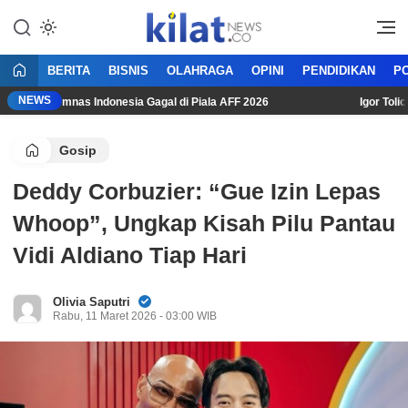
Mencerdaskan Anak Bangsa
KilatNews.co
BERITA
BISNIS
OLAHRAGA
OPINI
PENDIDIKAN
PO
NEWS
 Usai Timnas Indonesia Gagal di Piala AFF 2026
Igor Tolic: “
Gosip
Deddy Corbuzier: “Gue Izin Lepas
Whoop”, Ungkap Kisah Pilu Pantau
Vidi Aldiano Tiap Hari
Olivia Saputri
Rabu, 11 Maret 2026 - 03:00 WIB