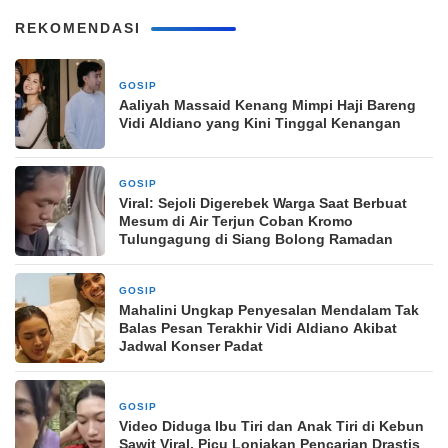
REKOMENDASI
GOSIP
10 Maret 2026
Aaliyah Massaid Kenang Mimpi Haji Bareng
Vidi Aldiano yang Kini Tinggal Kenangan
GOSIP
10 Maret 2026
Viral: Sejoli Digerebek Warga Saat Berbuat
Mesum di Air Terjun Coban Kromo
Tulungagung di Siang Bolong Ramadan
GOSIP
10 Maret 2026
Mahalini Ungkap Penyesalan Mendalam Tak
Balas Pesan Terakhir Vidi Aldiano Akibat
Jadwal Konser Padat
GOSIP
10 Maret 2026
Video Diduga Ibu Tiri dan Anak Tiri di Kebun
Sawit Viral, Picu Lonjakan Pencarian Drastis