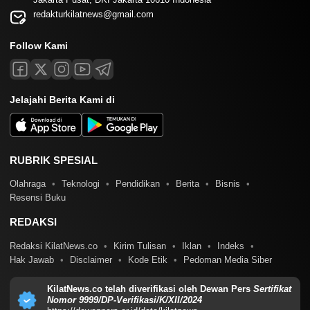
redakturkilatnews@gmail.com
Follow Kami
Jelajahi Berita Kami di
RUBRIK SPESIAL
Olahraga
Teknologi
Pendidikan
Berita
Bisnis
Resensi Buku
REDAKSI
Redaksi KilatNews.co
Kirim Tulisan
Iklan
Indeks
Hak Jawab
Disclaimer
Kode Etik
Pedoman Media Siber
KilatNews.co telah diverifikasi oleh Dewan Pers
Sertifikat
Nomor 9999/DP-Verifikasi/K/XII/2024