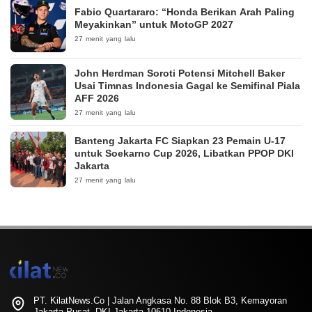
Fabio Quartararo: “Honda Berikan Arah Paling
Meyakinkan” untuk MotoGP 2027
27 menit yang lalu
John Herdman Soroti Potensi Mitchell Baker
Usai Timnas Indonesia Gagal ke Semifinal Piala
AFF 2026
27 menit yang lalu
Banteng Jakarta FC Siapkan 23 Pemain U-17
untuk Soekarno Cup 2026, Libatkan PPOP DKI
Jakarta
27 menit yang lalu
PT. KilatNews.Co | Jalan Angkasa No. 88 Blok B3, Kemayoran
Jakarta Pusat, DKI Jakarta 10610 Indonesia