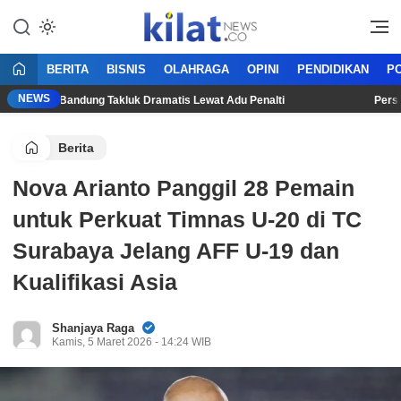
Mencerdaskan Anak Bangsa
KilatNews.co
BERITA
BISNIS
OLAHRAGA
OPINI
PENDIDIKAN
PO
NEWS
Persib Bandung Takluk Dramatis Lewat Adu Penalti
Persija J
Berita
Nova Arianto Panggil 28 Pemain
untuk Perkuat Timnas U-20 di TC
Surabaya Jelang AFF U-19 dan
Kualifikasi Asia
Shanjaya Raga
Kamis, 5 Maret 2026 - 14:24 WIB