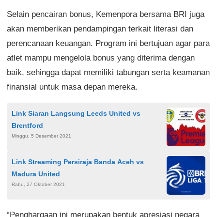
Selain pencairan bonus, Kemenpora bersama BRI juga
akan memberikan pendampingan terkait literasi dan
perencanaan keuangan. Program ini bertujuan agar para
atlet mampu mengelola bonus yang diterima dengan
baik, sehingga dapat memiliki tabungan serta keamanan
finansial untuk masa depan mereka.
Link Siaran Langsung Leeds United vs
Brentford
Minggu, 5 Desember 2021
Link Streaming Persiraja Banda Aceh vs
Madura United
Rabu, 27 Oktober 2021
“Penghargaan ini merupakan bentuk apresiasi negara