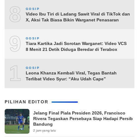
8
GOSIP
Video Ibu Tiri di Ladang Sawit Viral di TikTok dan
X, Aksi Tak Biasa Bikin Warganet Penasaran
9
GOSIP
Tiara Kartika Jadi Sorotan Warganet: Video VCS
8 Menit 21 Detik Diduga Beredar di Terabox
10
GOSIP
Leona Khanza Kembali Viral, Tegas Bantah
Terlibat Video Syur: “Aku Udah Cape”
PILIHAN EDITOR
Jelang Final Piala Presiden 2026, Francisco
Rivera Tegaskan Persebaya Siap Hadapi Persib
Bandung
2 jam yang lalu