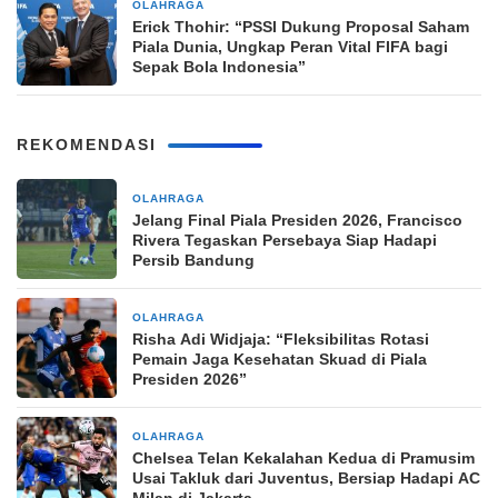
OLAHRAGA
5 hari yang lalu
Erick Thohir: “PSSI Dukung Proposal Saham
Piala Dunia, Ungkap Peran Vital FIFA bagi
Sepak Bola Indonesia”
REKOMENDASI
OLAHRAGA
2 jam yang lalu
Jelang Final Piala Presiden 2026, Francisco
Rivera Tegaskan Persebaya Siap Hadapi
Persib Bandung
OLAHRAGA
5 jam yang lalu
Risha Adi Widjaja: “Fleksibilitas Rotasi
Pemain Jaga Kesehatan Skuad di Piala
Presiden 2026”
OLAHRAGA
8 jam yang lalu
Chelsea Telan Kekalahan Kedua di Pramusim
Usai Takluk dari Juventus, Bersiap Hadapi AC
Milan di Jakarta