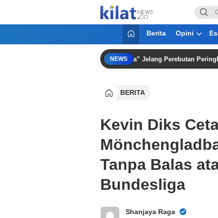
KilatNews.co
Mencerdaskan Anak Bangsa
Berita
Opini
Es
Kami Harus Jaga Nama Besar Arema” Jelang Perebutan Peringkat Ketiga
NEWS
BERITA
Kevin Diks Ceta
Mönchengladba
Tanpa Balas at
Bundesliga
Shanjaya Raga