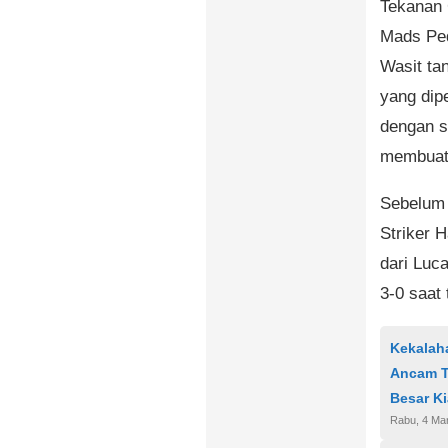
Tekanan 
Mads Pe
Wasit tan
yang dip
dengan s
membuat 
Sebelum 
Striker 
dari Luc
3-0 saat
Kekalah
Ancam T
Besar K
Rabu, 4 Ma