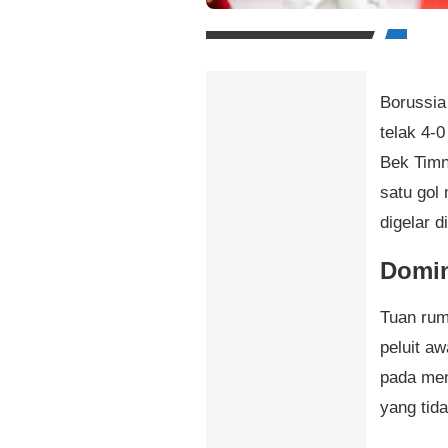
Borussia
telak 4-
Bek Timn
satu gol 
digelar 
Domin
Tuan rum
peluit aw
pada men
yang tid