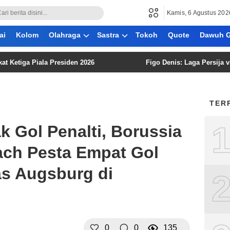
Kamis, 6 Agustus 202
ai
Kolom
Olahraga
Sastra
Tokoh
Quote
Dawuh G
 Piala Presiden 2026
Figo Denis: Laga Persija vs Arema
TER
k Gol Penalti, Borussia
ch Pesta Empat Gol
as Augsburg di
0
0
135