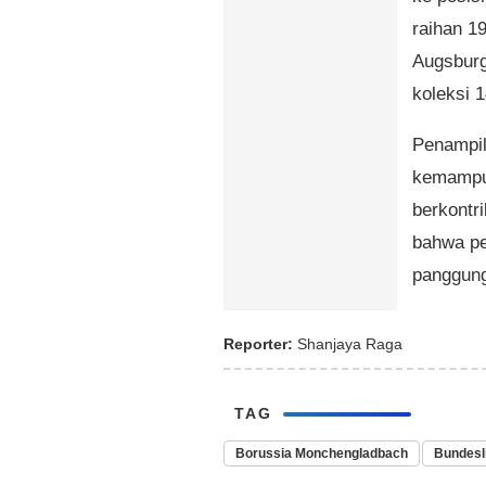
raihan 19
Augsburg
koleksi 1
Penampil
kemampua
berkontr
bahwa pe
panggung
Reporter:
Shanjaya Raga
TAG
Borussia Monchengladbach
Bundesl