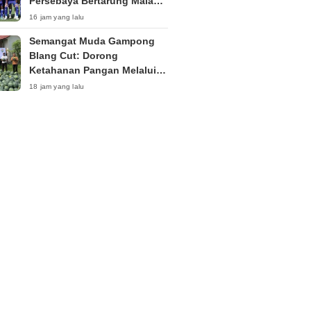
Persebaya Bertarung Malam
Ini di Bali
16 jam yang lalu
Semangat Muda Gampong
Blang Cut: Dorong
Ketahanan Pangan Melalui
Budidaya Semangka dan
18 jam yang lalu
Cabai