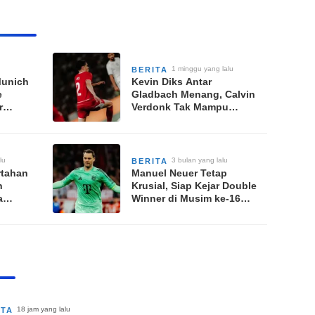
1 minggu yang lalu
BERITA
Munich
Kevin Diks Antar
e
Gladbach Menang, Calvin
r
Verdonk Tak Mampu
iap
Hindarkan Lille dari
Kekalahan di Uji Coba
Eropa
lu
3 bulan yang lalu
BERITA
rtahan
Manuel Neuer Tetap
n
Krusial, Siap Kejar Double
a
Winner di Musim ke-16
arang”
Bersama Bayern
18 jam yang lalu
ITA