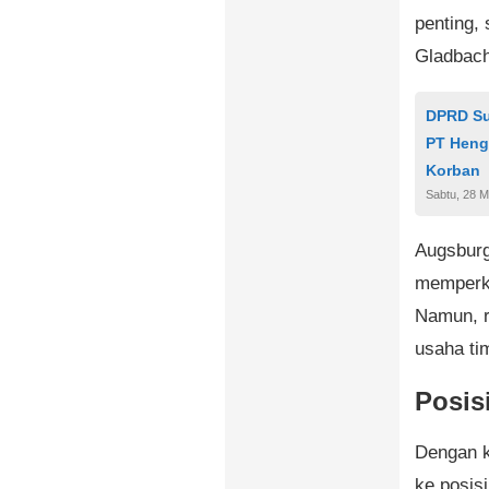
penting,
Gladbach
DPRD Su
PT Heng
Korban
Sabtu, 28 M
Augsburg
memperke
Namun, 
usaha ti
Posis
Dengan k
ke posis