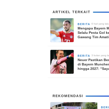
ARTIKEL TERKAIT
6 hari yang lalu
BERITA
Mengapa Bayern 
Selalu Pesta Gol k
Gawang Tim Amati
Rottach-Egern Set
Musim Panas?
3 bulan yang la
BERITA
Neuer Pastikan Be
di Bayern Munche
hingga 2027: “Say
Senang Sekali Sek
REKOMENDASI
BER