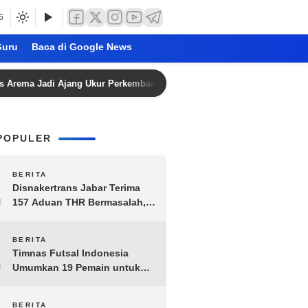
6
uru
Baca di Google News
 Jadi Ajang Ukur Perkembangan Tim
Jelang Final Piala 
POPULER
1
BERITA
Disnakertrans Jabar Terima
157 Aduan THR Bermasalah,
Perusahaan Terancam Sanksi
Administratif
2
BERITA
Timnas Futsal Indonesia
Umumkan 19 Pemain untuk
Piala AFF 2026, Kombinasi
Senior-Muda Siap Berlaga
BERITA