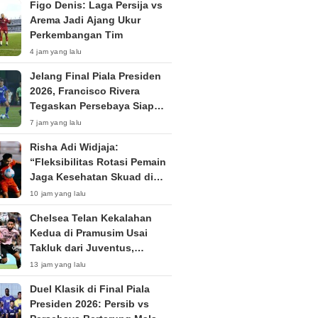
Figo Denis: Laga Persija vs
Arema Jadi Ajang Ukur
Perkembangan Tim
4 jam yang lalu
Jelang Final Piala Presiden
2026, Francisco Rivera
Tegaskan Persebaya Siap
Hadapi Persib Bandung
7 jam yang lalu
Risha Adi Widjaja:
“Fleksibilitas Rotasi Pemain
Jaga Kesehatan Skuad di
Piala Presiden 2026”
10 jam yang lalu
Chelsea Telan Kekalahan
Kedua di Pramusim Usai
Takluk dari Juventus,
Bersiap Hadapi AC Milan di
13 jam yang lalu
Jakarta
Duel Klasik di Final Piala
Presiden 2026: Persib vs