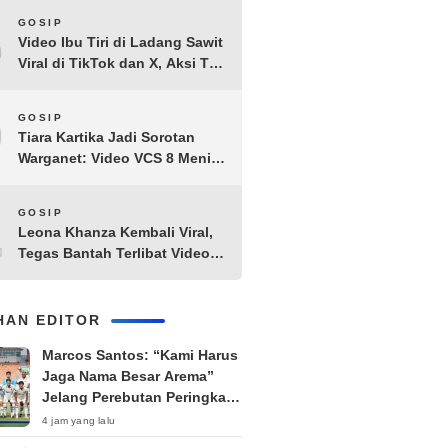
8
GOSIP
Video Ibu Tiri di Ladang Sawit
Viral di TikTok dan X, Aksi Tak
Biasa Bikin Warganet
Penasaran
9
GOSIP
Tiara Kartika Jadi Sorotan
Warganet: Video VCS 8 Menit
21 Detik Diduga Beredar di
Terabox
10
GOSIP
Leona Khanza Kembali Viral,
Tegas Bantah Terlibat Video
Syur: “Aku Udah Cape”
IHAN EDITOR
Marcos Santos: “Kami Harus
Jaga Nama Besar Arema”
Jelang Perebutan Peringkat
Ketiga Piala Presiden 2026
4 jam yang lalu