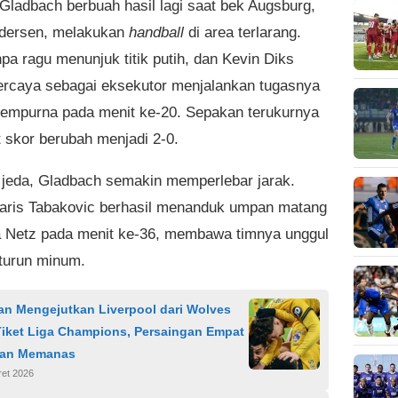
Gladbach berbuah hasil lagi saat bek Augsburg,
dersen, melakukan
handball
di area terlarang.
pa ragu menunjuk titik putih, dan Kevin Diks
ercaya sebagai eksekutor menjalankan tugasnya
empurna pada menit ke-20. Sepakan terukurnya
skor berubah menjadi 2-0.
jeda, Gladbach semakin memperlebar jarak.
Haris Tabakovic berhasil menanduk umpan matang
a Netz pada menit ke-36, membawa timnya unggul
 turun minum.
an Mengejutkan Liverpool dari Wolves
iket Liga Champions, Persaingan Empat
ian Memanas
ret 2026