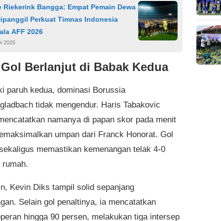
e Riekerink Bangga: Empat Pemain Dewa
ipanggil Perkuat Timnas Indonesia
ala AFF 2026
i 2026
 Gol Berlanjut di Babak Kedua
 paruh kedua, dominasi Borussia
ladbach tidak mengendur. Haris Tabakovic
mencatatkan namanya di papan skor pada menit
emaksimalkan umpan dari Franck Honorat. Gol
 sekaligus memastikan kemenangan telak 4-0
n rumah.
ain, Kevin Diks tampil solid sepanjang
gan. Selain gol penaltinya, ia mencatatkan
operan hingga 90 persen, melakukan tiga intersep