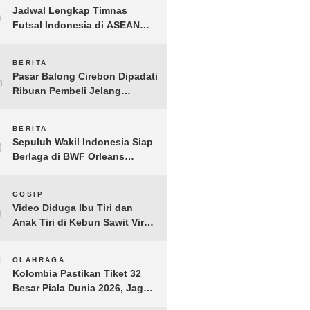
3
Jadwal Lengkap Timnas
Futsal Indonesia di ASEAN
Futsal Championship 2026
Resmi Dirilis
4
BERITA
Pasar Balong Cirebon Dipadati
Ribuan Pembeli Jelang
Lebaran, Kebutuhan Ibadah
Laris Manis
5
BERITA
Sepuluh Wakil Indonesia Siap
Berlaga di BWF Orleans
Masters 2026: Cek Jadwal
Lengkapnya!
6
GOSIP
Video Diduga Ibu Tiri dan
Anak Tiri di Kebun Sawit Viral,
Picu Lonjakan Pencarian
Drastis
7
OLAHRAGA
Kolombia Pastikan Tiket 32
Besar Piala Dunia 2026, Jaga
Rekor Sempurna di Grup K