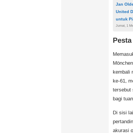
Jan Old
United D
untuk Pi
Jumat, 1 Me
Pesta
Memasuki
Möncheng
kembali 
ke-61, m
tersebut
bagi tua
Di sisi l
pertandin
akurasi 