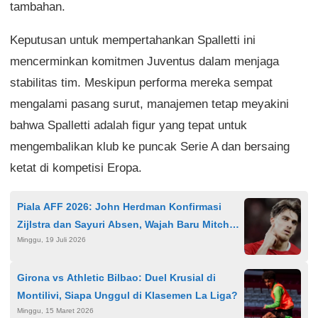
tambahan.
Keputusan untuk mempertahankan Spalletti ini
mencerminkan komitmen Juventus dalam menjaga
stabilitas tim. Meskipun performa mereka sempat
mengalami pasang surut, manajemen tetap meyakini
bahwa Spalletti adalah figur yang tepat untuk
mengembalikan klub ke puncak Serie A dan bersaing
ketat di kompetisi Eropa.
Piala AFF 2026: John Herdman Konfirmasi
Zijlstra dan Sayuri Absen, Wajah Baru Mitchell
Minggu, 19 Juli 2026
Baker Jadi Sorotan
Girona vs Athletic Bilbao: Duel Krusial di
Montilivi, Siapa Unggul di Klasemen La Liga?
Minggu, 15 Maret 2026