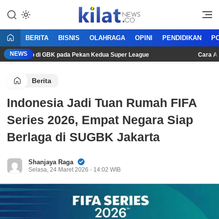
Mencerdaskan Anak Bangsa
KilatNews.co
BERITA
BISNIS
OLAHRAGA
OPINI
PENDIDIKAN
PO
NEWS
tra Persib di GBK pada Pekan Kedua Super League
Cara Aman 
Berita
Indonesia Jadi Tuan Rumah FIFA
Series 2026, Empat Negara Siap
Berlaga di SUGBK Jakarta
Shanjaya Raga
Selasa, 24 Maret 2026 - 14:02 WIB