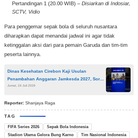
Pertandingan 1 (20.00 WIB) –
Disiarkan di Indosiar,
SCTV, Vidio
Para penggemar sepak bola di seluruh nusantara
diharapkan dapat menandai jadwal ini agar tidak
ketinggalan aksi dari para pemain Garuda dan tim-tim
peserta lainnya.
Dinas Kesehatan Cirebon Kaji Usulan
Penambahan Anggaran Jamkesda 2027, Soroti
Jumat, 24 Juli 2026
Regulasi dan BPJS Nonaktif
Reporter:
Shanjaya Raga
TAG
FIFA Series 2026
Sepak Bola Indonesia
Stadion Utama Gelora Bung Karno
Tim Nasional Indonesia