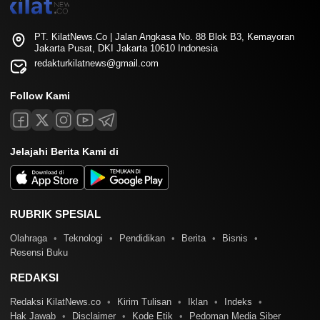
PT. KilatNews.Co | Jalan Angkasa No. 88 Blok B3, Kemayoran
Jakarta Pusat, DKI Jakarta 10610 Indonesia
redakturkilatnews@gmail.com
Follow Kami
Jelajahi Berita Kami di
RUBRIK SPESIAL
Olahraga
Teknologi
Pendidikan
Berita
Bisnis
Resensi Buku
REDAKSI
Redaksi KilatNews.co
Kirim Tulisan
Iklan
Indeks
Hak Jawab
Disclaimer
Kode Etik
Pedoman Media Siber