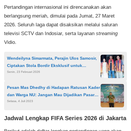
Pertandingan internasional ini direncanakan akan
berlangsung meriah, dimulai pada Jumat, 27 Maret
2026. Seluruh laga dapat disaksikan melalui saluran
televisi SCTV dan Indosiar, serta layanan
streaming
Vidio.
Wendeilyna Simarmata, Perajin Ulos Samosir,
Ciptakan Stola Bordir Eksklusif untuk
Senin, 23 Februari 2026
Keturunan Op Tongam Sitanggang
Pesan Mas Dhedhy di Hadapan Ratusan Kader
dan Warga NU: Jangan Mau Dijadikan Pasar
Selasa, 4 Juli 2023
Suara Murah Lima Tahunan
Jadwal Lengkap FIFA Series 2026 di Jakarta