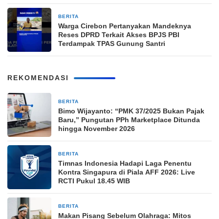
BERITA
2 minggu yang lalu
Warga Cirebon Pertanyakan Mandeknya
Reses DPRD Terkait Akses BPJS PBI
Terdampak TPAS Gunung Santri
REKOMENDASI
BERITA
7 menit yang lalu
Bimo Wijayanto: “PMK 37/2025 Bukan Pajak
Baru,” Pungutan PPh Marketplace Ditunda
hingga November 2026
BERITA
8 menit yang lalu
Timnas Indonesia Hadapi Laga Penentu
Kontra Singapura di Piala AFF 2026: Live
RCTI Pukul 18.45 WIB
BERITA
8 menit yang lalu
Makan Pisang Sebelum Olahraga: Mitos