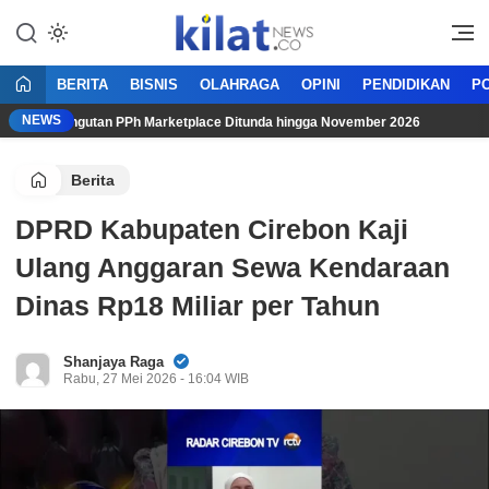
Mencerdaskan Anak Bangsa
KilatNews.co
BERITA
BISNIS
OLAHRAGA
OPINI
PENDIDIKAN
PO
NEWS
ru,” Pungutan PPh Marketplace Ditunda hingga November 2026
Berita
DPRD Kabupaten Cirebon Kaji
Ulang Anggaran Sewa Kendaraan
Dinas Rp18 Miliar per Tahun
Shanjaya Raga
Rabu, 27 Mei 2026 - 16:04 WIB