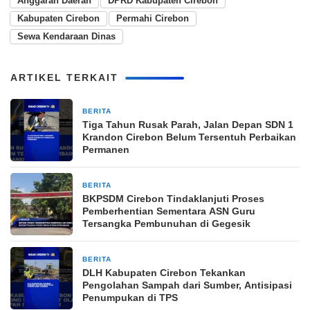
Anggaran Daerah
DPRD Kabupaten Cirebon
Kabupaten Cirebon
Permahi Cirebon
Sewa Kendaraan Dinas
ARTIKEL TERKAIT
BERITA
2 minggu yang lalu
Tiga Tahun Rusak Parah, Jalan Depan SDN 1
Krandon Cirebon Belum Tersentuh Perbaikan
Permanen
BERITA
2 minggu yang lalu
BKPSDM Cirebon Tindaklanjuti Proses
Pemberhentian Sementara ASN Guru
Tersangka Pembunuhan di Gegesik
BERITA
2 minggu yang lalu
DLH Kabupaten Cirebon Tekankan
Pengolahan Sampah dari Sumber, Antisipasi
Penumpukan di TPS