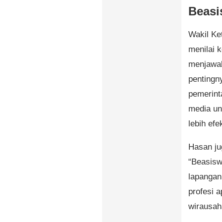
Beasi
Wakil Ke
menilai k
menjawab
pentingn
pemerint
media un
lebih efek
Hasan ju
“Beasisw
lapangan
profesi a
wirausah