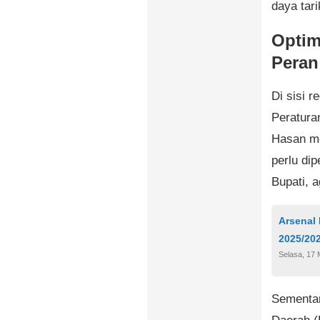
daya tari
Optim
Peran
Di sisi 
Peratura
Hasan me
perlu dip
Bupati, a
Arsenal
2025/20
Selasa, 17 
Sementar