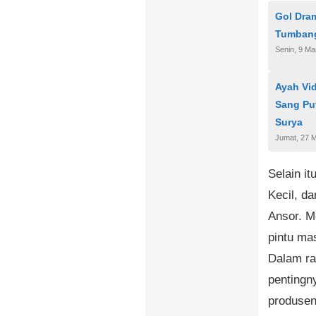
Gol Dram
Tumbang
Senin, 9 Ma
Ayah Vi
Sang Pu
Surya
Jumat, 27 
Selain i
Kecil, d
Ansor. M
pintu ma
Dalam ra
pentingn
produse