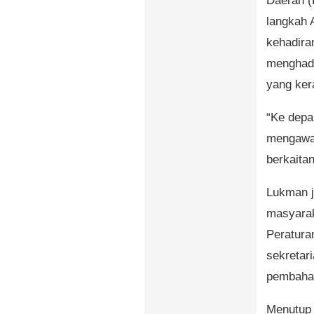
Daerah (
langkah 
kehadira
menghada
yang ker
“Ke depa
mengawal
berkaita
Lukman j
masyarak
Peratura
sekretar
pembahas
Menutup 