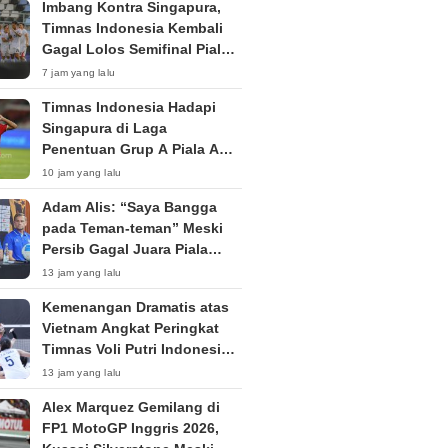
Imbang Kontra Singapura,
Timnas Indonesia Kembali
Gagal Lolos Semifinal Piala
AFF Dua Edisi Beruntun
7 jam yang lalu
Timnas Indonesia Hadapi
Singapura di Laga
Penentuan Grup A Piala AFF
2026: Tiket Semifinal Jadi
10 jam yang lalu
Taruhan
Adam Alis: “Saya Bangga
pada Teman-teman” Meski
Persib Gagal Juara Piala
Presiden 2026
13 jam yang lalu
Kemenangan Dramatis atas
Vietnam Angkat Peringkat
Timnas Voli Putri Indonesia
ke Posisi 53 Dunia
13 jam yang lalu
Alex Marquez Gemilang di
FP1 MotoGP Inggris 2026,