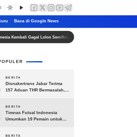
6
uru
Baca di Google News
ali Gagal Lolos Semifinal Piala AFF Dua Edisi Beruntun
POPULER
1
BERITA
Disnakertrans Jabar Terima
157 Aduan THR Bermasalah,
Perusahaan Terancam Sanksi
Administratif
2
BERITA
Timnas Futsal Indonesia
Umumkan 19 Pemain untuk
Piala AFF 2026, Kombinasi
Senior-Muda Siap Berlaga
BERITA