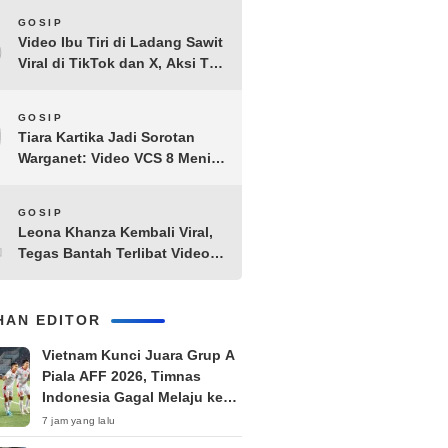
8
GOSIP
Video Ibu Tiri di Ladang Sawit
Viral di TikTok dan X, Aksi Tak
Biasa Bikin Warganet
Penasaran
9
GOSIP
Tiara Kartika Jadi Sorotan
Warganet: Video VCS 8 Menit
21 Detik Diduga Beredar di
Terabox
10
GOSIP
Leona Khanza Kembali Viral,
Tegas Bantah Terlibat Video
Syur: “Aku Udah Cape”
IHAN EDITOR
Vietnam Kunci Juara Grup A
Piala AFF 2026, Timnas
Indonesia Gagal Melaju ke
Semifinal
7 jam yang lalu