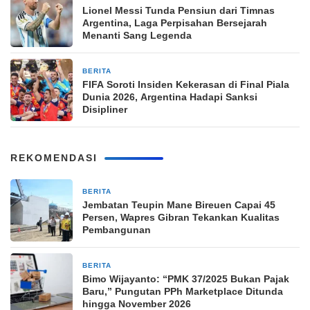
Lionel Messi Tunda Pensiun dari Timnas
Argentina, Laga Perpisahan Bersejarah
Menanti Sang Legenda
BERITA
2 minggu yang lalu
FIFA Soroti Insiden Kekerasan di Final Piala
Dunia 2026, Argentina Hadapi Sanksi
Disipliner
REKOMENDASI
BERITA
2 jam yang lalu
Jembatan Teupin Mane Bireuen Capai 45
Persen, Wapres Gibran Tekankan Kualitas
Pembangunan
BERITA
4 jam yang lalu
Bimo Wijayanto: “PMK 37/2025 Bukan Pajak
Baru,” Pungutan PPh Marketplace Ditunda
hingga November 2026