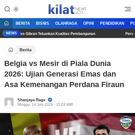
Mencerdaskan Anak Bangsa
KilatNews.co
BERITA
BISNIS
OLAHRAGA
OPINI
PENDIDIKAN
PO
NEWS
en, Wapres Gibran Tekankan Kualitas Pembangunan
Persib Ga
Berita
Belgia vs Mesir di Piala Dunia
2026: Ujian Generasi Emas dan
Asa Kemenangan Perdana Firaun
Shanjaya Raga
Minggu, 14 Juni 2026 - 15:03 WIB