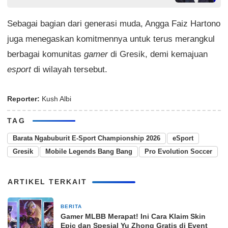
Sebagai bagian dari generasi muda, Angga Faiz Hartono
juga menegaskan komitmennya untuk terus merangkul
berbagai komunitas
gamer
di Gresik, demi kemajuan
esport
di wilayah tersebut.
Reporter:
Kush Albi
TAG
Barata Ngabuburit E-Sport Championship 2026
eSport
Gresik
Mobile Legends Bang Bang
Pro Evolution Soccer
ARTIKEL TERKAIT
BERITA
2 bulan yang lalu
Gamer MLBB Merapat! Ini Cara Klaim Skin
Epic dan Spesial Yu Zhong Gratis di Event