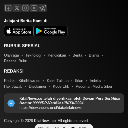
Jelajahi Berita Kami di
RUBRIK SPESIAL
Olahraga
Teknologi
Pendidikan
Berita
Bisnis
Resensi Buku
REDAKSI
Redaksi KilatNews.co
Kirim Tulisan
Iklan
Indeks
Hak Jawab
Disclaimer
Kode Etik
Pedoman Media Siber
KilatNews.co telah diverifikasi oleh Dewan Pers
Sertifikat
Nomor 9999/DP-Verifikasi/K/XII/2024
https://dewanpers.or.id/data/kilatnews
Copyright © 2026 KilatNews.co. All rights reserved.