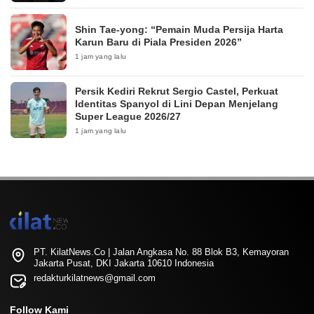
Shin Tae-yong: “Pemain Muda Persija Harta
Karun Baru di Piala Presiden 2026”
1 jam yang lalu
Persik Kediri Rekrut Sergio Castel, Perkuat
Identitas Spanyol di Lini Depan Menjelang
Super League 2026/27
1 jam yang lalu
PT. KilatNews.Co | Jalan Angkasa No. 88 Blok B3, Kemayoran
Jakarta Pusat, DKI Jakarta 10610 Indonesia
redakturkilatnews@gmail.com
Follow Kami