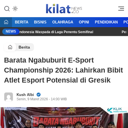
Mencerdaskan Anak Bangsa
KilatNews.co
BERITA
BISNIS
OLAHRAGA
OPINI
PENDIDIKAN
PO
NEWS
Timnas Indonesia Waspada di Laga Penentu Semifinal
Persib T
Berita
Barata Ngabuburit E-Sport
Championship 2026: Lahirkan Bibit
Atlet Esport Potensial di Gresik
Kush Albi
Senin, 9 Maret 2026 - 14:00 WIB