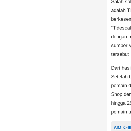
Salah sa
adalah Ti
berkesem
“Tidesca
dengan m
sumber y
tersebut
Dari has
Setelah 
pemain d
Shop den
hingga 2
pemain u
SIM Keli