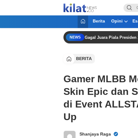
KilatNews.co
Mencerdaskan Anak Bangsa
Berita
Opini
Es
 pada Teman-teman” Meski Persib Gagal Juara Piala Presiden 2026
NEWS
BERITA
Gamer MLBB Mer
Skin Epic dan S
di Event ALLST
Up
Shanjaya Raga