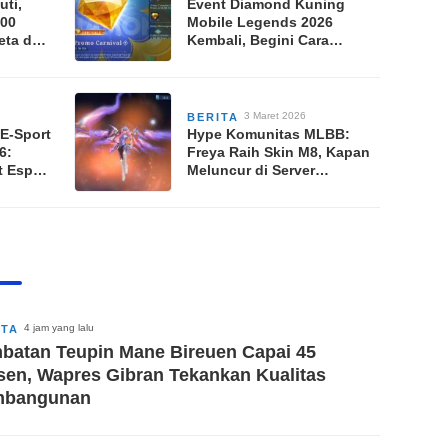
uti,
Event Diamond Kuning
00
Mobile Legends 2026
eta dan
Kembali, Begini Cara
ayoff
Dapatkan Diskon Skin
Premium
3 Maret 2026
BERITA
 E-Sport
Hype Komunitas MLBB:
6:
Freya Raih Skin M8, Kapan
t Esport
Meluncur di Server
Global?
4 jam yang lalu
ITA
batan Teupin Mane Bireuen Capai 45
sen, Wapres Gibran Tekankan Kualitas
mbangunan