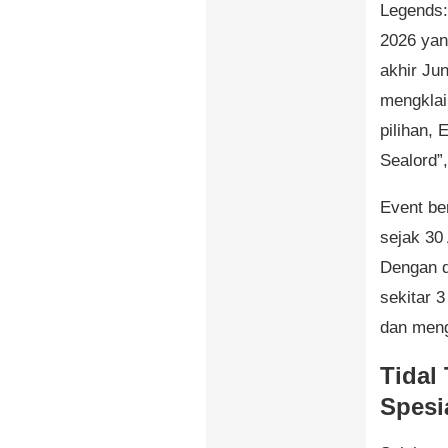
Legends
2026 yan
akhir Ju
mengklaim
pilihan, 
Sealord”
Event ber
sejak 30
Dengan d
sekitar 
dan meng
Tidal
Spesi