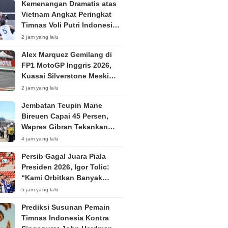
Kemenangan Dramatis atas
Vietnam Angkat Peringkat
Timnas Voli Putri Indonesia
ke Posisi 53 Dunia
2 jam yang lalu
Alex Marquez Gemilang di
FP1 MotoGP Inggris 2026,
Kuasai Silverstone Meski
Sempat Terkendala Motor
2 jam yang lalu
Jembatan Teupin Mane
Bireuen Capai 45 Persen,
Wapres Gibran Tekankan
Kualitas Pembangunan
4 jam yang lalu
Persib Gagal Juara Piala
Presiden 2026, Igor Tolic:
“Kami Orbitkan Banyak
Pemain Muda”
5 jam yang lalu
Prediksi Susunan Pemain
Timnas Indonesia Kontra