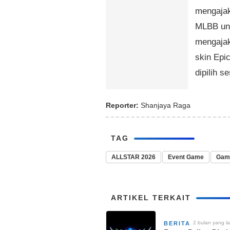
mengajak
MLBB unt
mengajak
skin Epic
dipilih s
Reporter:
Shanjaya Raga
TAG
ALLSTAR 2026
Event Game
Game
ARTIKEL TERKAIT
2 bulan yang la
BERITA