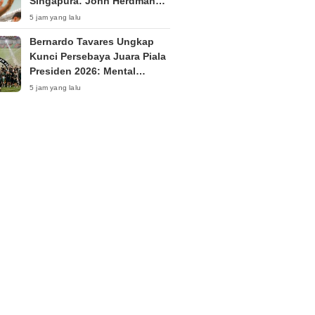
Singapura: John Herdman
Siapkan Kejutan di Laga
5 jam yang lalu
Penentu?
Bernardo Tavares Ungkap
Kunci Persebaya Juara Piala
Presiden 2026: Mental
Pemain Tetap Tenang
5 jam yang lalu