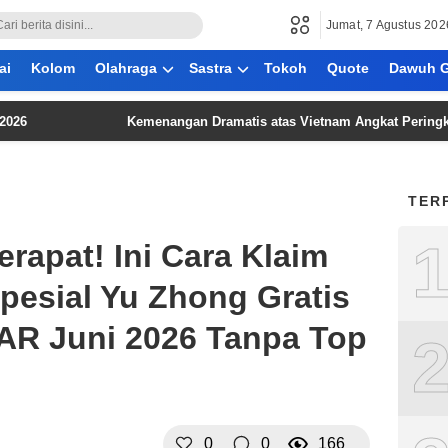
Jumat, 7 Agustus 202
ai
Kolom
Olahraga
Sastra
Tokoh
Quote
Dawuh G
Kemenangan Dramatis atas Vietnam Angkat Peringkat Timnas 
TER
apat! Ini Cara Klaim
pesial Yu Zhong Gratis
AR Juni 2026 Tanpa Top
0
0
166