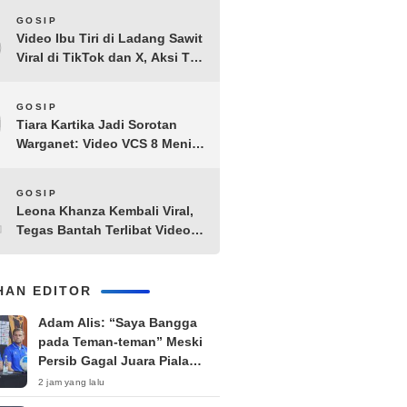
8
GOSIP
Video Ibu Tiri di Ladang Sawit
Viral di TikTok dan X, Aksi Tak
Biasa Bikin Warganet
Penasaran
9
GOSIP
Tiara Kartika Jadi Sorotan
Warganet: Video VCS 8 Menit
21 Detik Diduga Beredar di
Terabox
10
GOSIP
Leona Khanza Kembali Viral,
Tegas Bantah Terlibat Video
Syur: “Aku Udah Cape”
IHAN EDITOR
Adam Alis: “Saya Bangga
pada Teman-teman” Meski
Persib Gagal Juara Piala
Presiden 2026
2 jam yang lalu