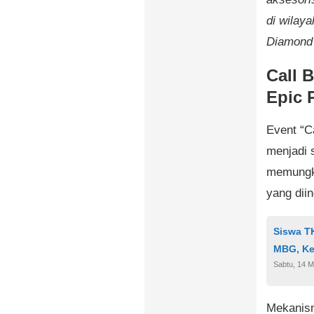
di wilay
Diamond 
Call 
Epic 
Event “C
menjadi 
memungki
yang diin
Siswa T
MBG, Ke
Sabtu, 14 M
Mekanis