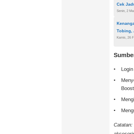
Cek Jadw
Senin, 2 Ma
Kenanga
Tobing, 
Kamis, 26 F
Sumber
Login
Menye
Boost
Mengi
Mengu
Catatan:
aksesoris