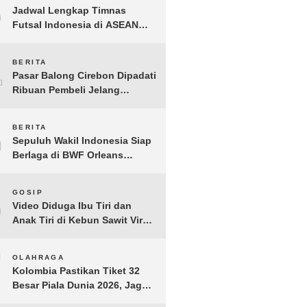
3
Jadwal Lengkap Timnas
Futsal Indonesia di ASEAN
Futsal Championship 2026
Resmi Dirilis
4
BERITA
Pasar Balong Cirebon Dipadati
Ribuan Pembeli Jelang
Lebaran, Kebutuhan Ibadah
Laris Manis
5
BERITA
Sepuluh Wakil Indonesia Siap
Berlaga di BWF Orleans
Masters 2026: Cek Jadwal
Lengkapnya!
6
GOSIP
Video Diduga Ibu Tiri dan
Anak Tiri di Kebun Sawit Viral,
Picu Lonjakan Pencarian
Drastis
7
OLAHRAGA
Kolombia Pastikan Tiket 32
Besar Piala Dunia 2026, Jaga
Rekor Sempurna di Grup K