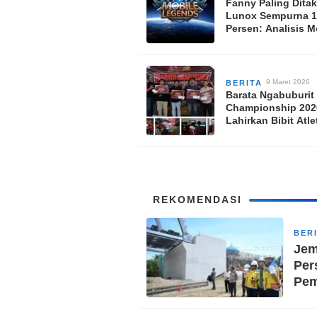
Fanny Paling Ditak
Lunox Sempurna 1
Persen: Analisis M
Jadwal Lengkap Pl
MPL ID S17
9 Maret 2026
BERITA
Barata Ngabuburit
Championship 202
Lahirkan Bibit Atle
Potensial di Gresik
REKOMENDASI
BER
Jem
Per
Pe