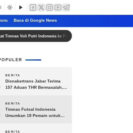
6
uru
Baca di Google News
Voli Putri Indonesia ke Posisi 53 Dunia
Alex Marquez G
POPULER
1
BERITA
Disnakertrans Jabar Terima
157 Aduan THR Bermasalah,
Perusahaan Terancam Sanksi
Administratif
2
BERITA
Timnas Futsal Indonesia
Umumkan 19 Pemain untuk
Piala AFF 2026, Kombinasi
Senior-Muda Siap Berlaga
BERITA