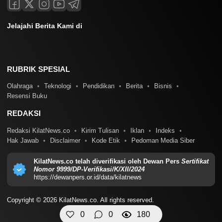
Jelajahi Berita Kami di
RUBRIK SPESIAL
Olahraga
Teknologi
Pendidikan
Berita
Bisnis
Resensi Buku
REDAKSI
Redaksi KilatNews.co
Kirim Tulisan
Iklan
Indeks
Hak Jawab
Disclaimer
Kode Etik
Pedoman Media Siber
KilatNews.co telah diverifikasi oleh Dewan Pers
Sertifikat
Nomor 9999/DP-Verifikasi/K/XII/2024
https://dewanpers.or.id/data/kilatnews
Copyright © 2026 KilatNews.co. All rights reserved.
0
0
180