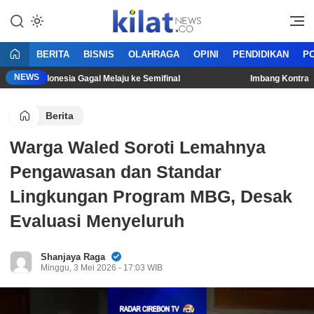
Mencerdaskan Anak Bangsa
KilatNews.co
BERITA
BISNIS
OLAHRAGA
OPINI
PENDIDIKAN
PO
NEWS
mnas Indonesia Gagal Melaju ke Semifinal
Imbang Kontra Sing
Berita
Warga Waled Soroti Lemahnya
Pengawasan dan Standar
Lingkungan Program MBG, Desak
Evaluasi Menyeluruh
Shanjaya Raga
Minggu, 3 Mei 2026 - 17:03 WIB