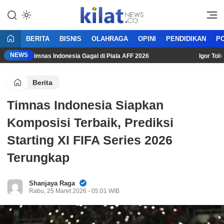
Mencerdaskan Anak Bangsa
KilatNews.co
BERITA
BISNIS
OLAHRAGA
OPINI
PENDIDIKAN
PO
NEWS
 Usai Timnas Indonesia Gagal di Piala AFF 2026
Igor Tolic: “
Berita
Timnas Indonesia Siapkan
Komposisi Terbaik, Prediksi
Starting XI FIFA Series 2026
Terungkap
Shanjaya Raga
Rabu, 25 Maret 2026 - 05:01 WIB