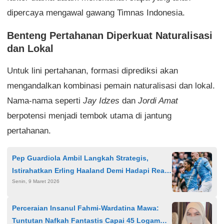
dipercaya mengawal gawang Timnas Indonesia.
Benteng Pertahanan Diperkuat Naturalisasi
dan Lokal
Untuk lini pertahanan, formasi diprediksi akan
mengandalkan kombinasi pemain naturalisasi dan lokal.
Nama-nama seperti
Jay Idzes
dan
Jordi Amat
berpotensi menjadi tembok utama di jantung
pertahanan.
Pep Guardiola Ambil Langkah Strategis,
Istirahatkan Erling Haaland Demi Hadapi Real
Senin, 9 Maret 2026
Madrid di Liga Champions
Perceraian Insanul Fahmi-Wardatina Mawa:
Tuntutan Nafkah Fantastis Capai 45 Logam