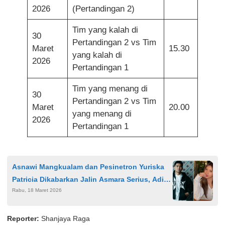
2026
(Pertandingan 2)
Tim yang kalah di
30
Pertandingan 2 vs Tim
Maret
15.30
yang kalah di
2026
Pertandingan 1
Tim yang menang di
30
Pertandingan 2 vs Tim
Maret
20.00
yang menang di
2026
Pertandingan 1
Asnawi Mangkualam dan Pesinetron Yuriska
Patricia Dikabarkan Jalin Asmara Serius, Adik
Rabu, 18 Maret 2026
Ungkap Rencana Lamaran Akhir 2026
Reporter:
Shanjaya Raga