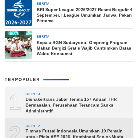
BERITA
5 jam yang lalu
BRI Super League 2026/2027 Resmi Bergulir 4
September, I.League Umumkan Jadwal Pekan
Pertama
BERITA
6 jam yang lalu
Kepala BGN Sudaryono: Ompreng Program
Makan Bergizi Gratis Wajib Cantumkan Batas
Waktu Konsumsi
TERPOPULER
1
BERITA
Disnakertrans Jabar Terima 157 Aduan THR
Bermasalah, Perusahaan Terancam Sanksi
Administratif
2
BERITA
Timnas Futsal Indonesia Umumkan 19 Pemain
untuk Piala AFF 2026, Kombinasi Senior-Muda