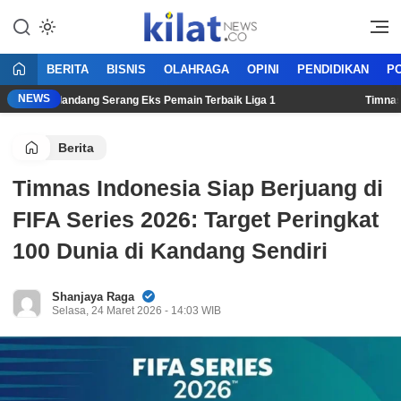
Mencerdaskan Anak Bangsa
KilatNews.co
BERITA
BISNIS
OLAHRAGA
OPINI
PENDIDIKAN
PO
NEWS
ino, Gelandang Serang Eks Pemain Terbaik Liga 1
Timnas Bas
Berita
Timnas Indonesia Siap Berjuang di
FIFA Series 2026: Target Peringkat
100 Dunia di Kandang Sendiri
Shanjaya Raga
Selasa, 24 Maret 2026 - 14:03 WIB