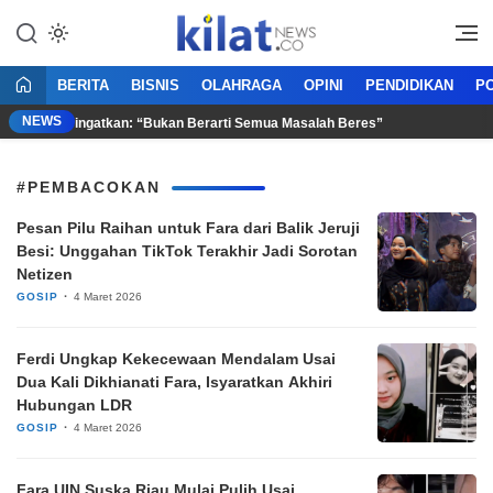
Mencerdaskan Anak Bangsa
KilatNews.co
BERITA
BISNIS
OLAHRAGA
OPINI
PENDIDIKAN
PO
NEWS
 Namun Peringatkan: “Bukan Berarti Semua Masalah Beres”
DP
#PEMBACOKAN
Pesan Pilu Raihan untuk Fara dari Balik Jeruji
Besi: Unggahan TikTok Terakhir Jadi Sorotan
Netizen
GOSIP
4 Maret 2026
Ferdi Ungkap Kekecewaan Mendalam Usai
Dua Kali Dikhianati Fara, Isyaratkan Akhiri
Hubungan LDR
GOSIP
4 Maret 2026
Fara UIN Suska Riau Mulai Pulih Usai