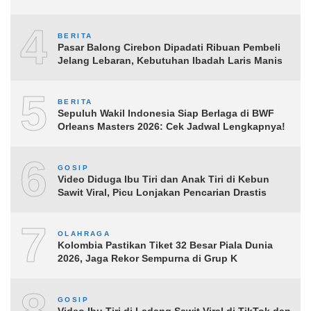
4
BERITA
Pasar Balong Cirebon Dipadati Ribuan Pembeli
Jelang Lebaran, Kebutuhan Ibadah Laris Manis
5
BERITA
Sepuluh Wakil Indonesia Siap Berlaga di BWF
Orleans Masters 2026: Cek Jadwal Lengkapnya!
6
GOSIP
Video Diduga Ibu Tiri dan Anak Tiri di Kebun
Sawit Viral, Picu Lonjakan Pencarian Drastis
7
OLAHRAGA
Kolombia Pastikan Tiket 32 Besar Piala Dunia
2026, Jaga Rekor Sempurna di Grup K
GOSIP
Video Ibu Tiri di Ladang Sawit Viral di TikTok dan