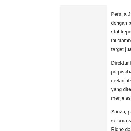
Persija 
dengan p
staf kep
ini diam
target j
Direktur
perpisah
melanjut
yang dite
menjelas
Souza, p
selama s
Ridho d