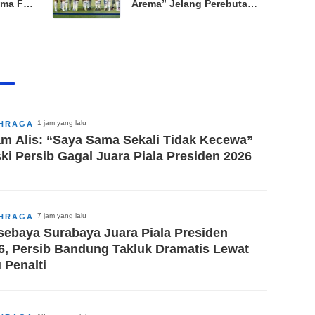
ema FC
Arema” Jelang Perebutan
gkat
Peringkat Ketiga Piala
n 2026
Presiden 2026
1 jam yang lalu
HRAGA
m Alis: “Saya Sama Sekali Tidak Kecewa”
ki Persib Gagal Juara Piala Presiden 2026
7 jam yang lalu
HRAGA
sebaya Surabaya Juara Piala Presiden
6, Persib Bandung Takluk Dramatis Lewat
 Penalti