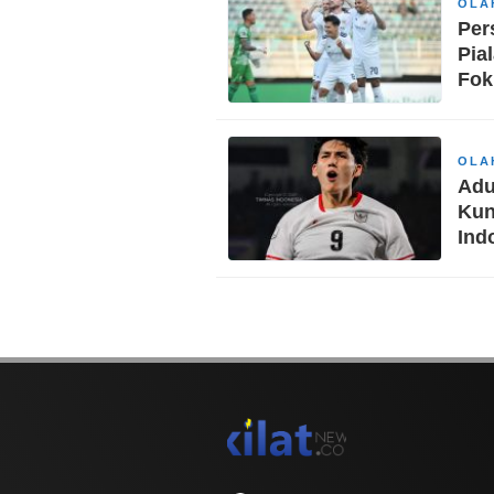
OLA
Per
Pia
Fok
OLA
Adu
Kun
Ind