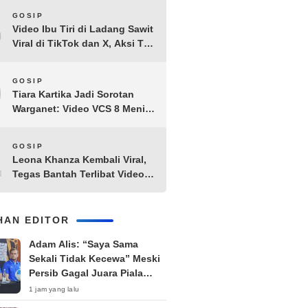
8
GOSIP
Video Ibu Tiri di Ladang Sawit
Viral di TikTok dan X, Aksi Tak
Biasa Bikin Warganet
Penasaran
9
GOSIP
Tiara Kartika Jadi Sorotan
Warganet: Video VCS 8 Menit
21 Detik Diduga Beredar di
Terabox
10
GOSIP
Leona Khanza Kembali Viral,
Tegas Bantah Terlibat Video
Syur: “Aku Udah Cape”
IHAN EDITOR
Adam Alis: “Saya Sama
Sekali Tidak Kecewa” Meski
Persib Gagal Juara Piala
Presiden 2026
1 jam yang lalu