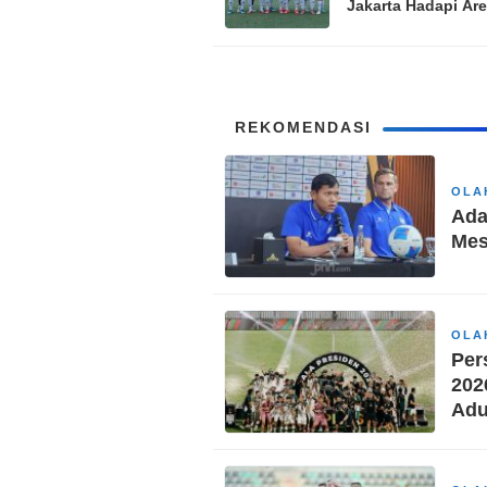
Jakarta Hadapi Ar
di Perebutan Perin
Tiga Piala Preside
REKOMENDASI
OLA
Ada
Mes
OLA
Per
202
Adu