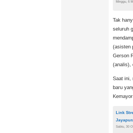
Minggu, 6 M
Tak hany
seluruh 
mendampi
(asisten 
Gerson R
(analis),
Saat ini
baru yan
Kemayor
Link St
Jayapur
Sabtu, 30 O