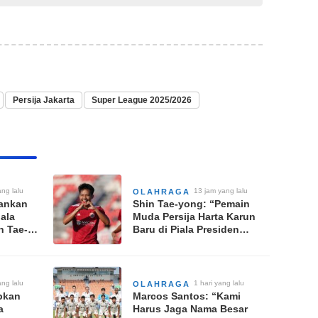
Persija Jakarta
Super League 2025/2026
ng lalu
13 jam yang lalu
OLAHRAGA
mankan
Shin Tae-yong: “Pemain
iala
Muda Persija Harta Karun
n Tae-
Baru di Piala Presiden
okus TC
2026”
ng lalu
1 hari yang lalu
OLAHRAGA
pkan
Marcos Santos: “Kami
a
Harus Jaga Nama Besar