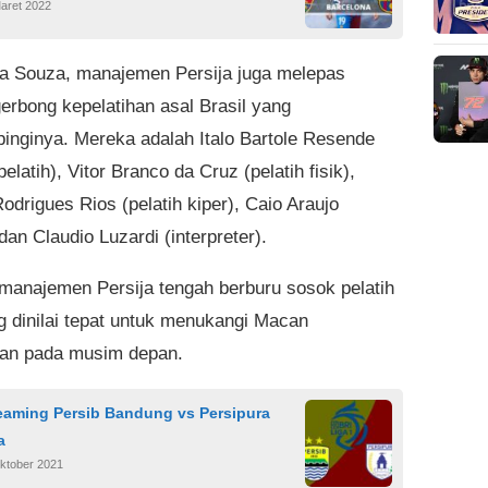
aret 2022
a Souza, manajemen Persija juga melepas
gerbong kepelatihan asal Brasil yang
nginya. Mereka adalah Italo Bartole Resende
pelatih), Vitor Branco da Cruz (pelatih fisik),
odrigues Rios (pelatih kiper), Caio Araujo
 dan Claudio Luzardi (interpreter).
, manajemen Persija tengah berburu sosok pelatih
g dinilai tepat untuk menukangi Macan
an pada musim depan.
reaming Persib Bandung vs Persipura
a
ktober 2021