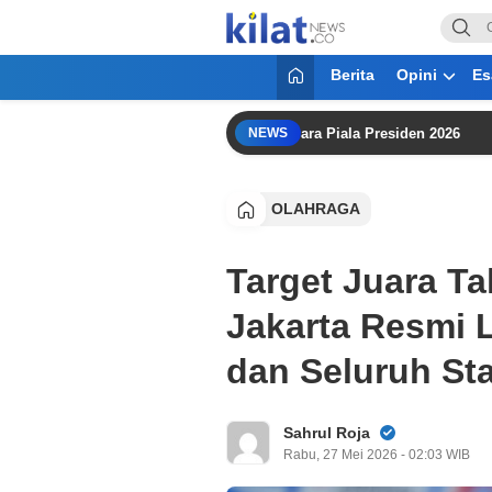
KilatNews.co
Mencerdaskan Anak Bangsa
Berita
Opini
Es
dak Kecewa” Meski Persib Gagal Juara Piala Presiden 2026
NEWS
OLAHRAGA
Target Juara Ta
Jakarta Resmi 
dan Seluruh Sta
Sahrul Roja
Rabu, 27 Mei 2026 - 02:03 WIB