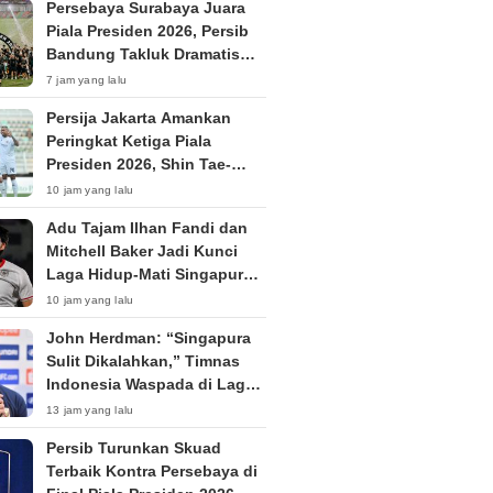
Persebaya Surabaya Juara
Piala Presiden 2026, Persib
Bandung Takluk Dramatis
Lewat Adu Penalti
7 jam yang lalu
Persija Jakarta Amankan
Peringkat Ketiga Piala
Presiden 2026, Shin Tae-
yong Langsung Fokus TC di
10 jam yang lalu
Thailand
Adu Tajam Ilhan Fandi dan
Mitchell Baker Jadi Kunci
Laga Hidup-Mati Singapura
vs Timnas Indonesia di Piala
10 jam yang lalu
AFF 2026
John Herdman: “Singapura
Sulit Dikalahkan,” Timnas
Indonesia Waspada di Laga
Penentu Semifinal
13 jam yang lalu
Persib Turunkan Skuad
Terbaik Kontra Persebaya di