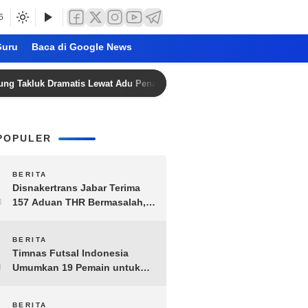
6
uru
Baca di Google News
uk Dramatis Lewat Adu Penalti
Persija Jakarta Amankan 
POPULER
1
BERITA
Disnakertrans Jabar Terima
157 Aduan THR Bermasalah,
Perusahaan Terancam Sanksi
Administratif
2
BERITA
Timnas Futsal Indonesia
Umumkan 19 Pemain untuk
Piala AFF 2026, Kombinasi
Senior-Muda Siap Berlaga
BERITA