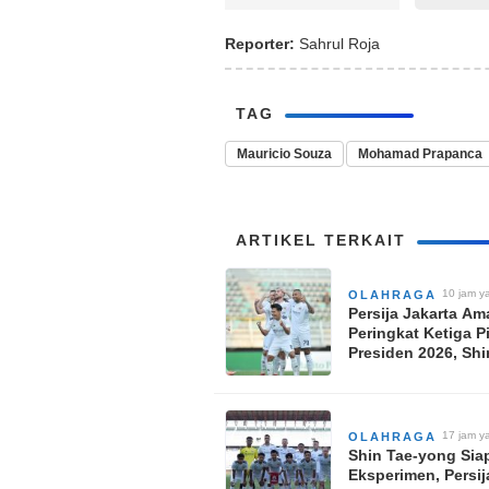
Reporter:
Sahrul Roja
TAG
Mauricio Souza
Mohamad Prapanca
ARTIKEL TERKAIT
10 jam ya
OLAHRAGA
Persija Jakarta A
Peringkat Ketiga P
Presiden 2026, Shi
yong Langsung F
di Thailand
17 jam ya
OLAHRAGA
Shin Tae-yong Sia
Eksperimen, Persij