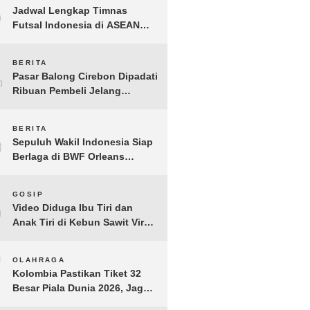
3
Jadwal Lengkap Timnas
Futsal Indonesia di ASEAN
Futsal Championship 2026
Resmi Dirilis
4
BERITA
Pasar Balong Cirebon Dipadati
Ribuan Pembeli Jelang
Lebaran, Kebutuhan Ibadah
Laris Manis
5
BERITA
Sepuluh Wakil Indonesia Siap
Berlaga di BWF Orleans
Masters 2026: Cek Jadwal
Lengkapnya!
6
GOSIP
Video Diduga Ibu Tiri dan
Anak Tiri di Kebun Sawit Viral,
Picu Lonjakan Pencarian
Drastis
7
OLAHRAGA
Kolombia Pastikan Tiket 32
Besar Piala Dunia 2026, Jaga
Rekor Sempurna di Grup K