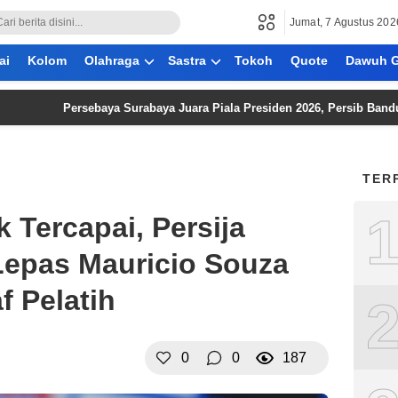
Jumat, 7 Agustus 202
ai
Kolom
Olahraga
Sastra
Tokoh
Quote
Dawuh G
Persebaya Surabaya Juara Piala Presiden 2026, Persib Bandung Takl
TER
k Tercapai, Persija
Lepas Mauricio Souza
f Pelatih
0
0
187