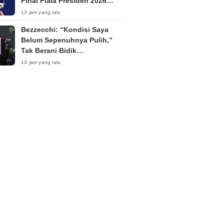
Final Piala Presiden 2026
Tanpa Penonton
13 jam yang lalu
Bezzecchi: “Kondisi Saya
Belum Sepenuhnya Pulih,”
Tak Berani Bidik
Kemenangan di Silverstone
13 jam yang lalu