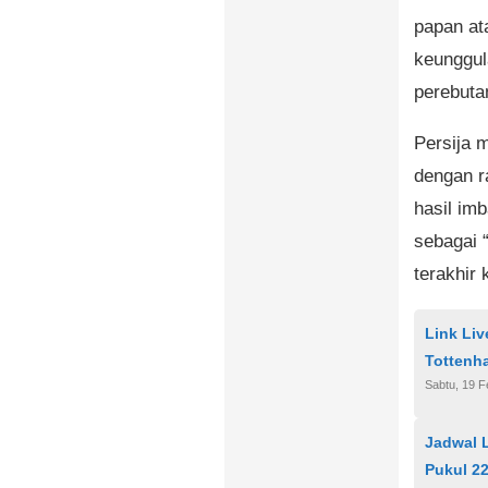
papan at
keunggul
perebutan
Persija 
dengan r
hasil imb
sebagai 
terakhir 
Link Liv
Tottenha
Sabtu, 19 F
Jadwal L
Pukul 2