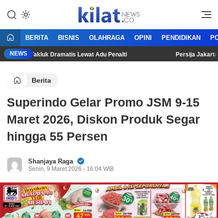
Mencerdaskan Anak Bangsa
KilatNews.co
BERITA
BISNIS
OLAHRAGA
OPINI
PENDIDIKAN
PO
NEWS
ndung Takluk Dramatis Lewat Adu Penalti
Persija Jakarta Am
Berita
Superindo Gelar Promo JSM 9-15
Maret 2026, Diskon Produk Segar
hingga 55 Persen
Shanjaya Raga
Senin, 9 Maret 2026 - 16:04 WIB