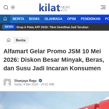
Mencerdaskan Anak Bangsa
KilatNews.co
BERITA
BISNIS
OLAHRAGA
OPINI
PENDIDIKAN
PO
NEWS
ntuan Grup A Piala AFF 2026: Tiket Semifinal Jadi Taruhan
Ad
Berita
Alfamart Gelar Promo JSM 10 Mei
2026: Diskon Besar Minyak, Beras,
dan Susu Jadi Incaran Konsumen
Shanjaya Raga
Sabtu, 9 Mei 2026 - 16:02 WIB