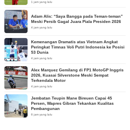
1 jam yang lalu
Adam Alis: “Saya Bangga pada Teman-teman”
Meski Persib Gagal Juara Piala Presiden 2026
4 jam yang lalu
Kemenangan Dramatis atas Vietnam Angkat
Peringkat Timnas Voli Putri Indonesia ke Posisi
53 Dunia
4 jam yang lalu
Alex Marquez Gemilang di FP1 MotoGP Inggris
2026, Kuasai Silverstone Meski Sempat
Terkendala Motor
4 jam yang lalu
Jembatan Teupin Mane Bireuen Capai 45
Persen, Wapres Gibran Tekankan Kualitas
Pembangunan
6 jam yang lalu