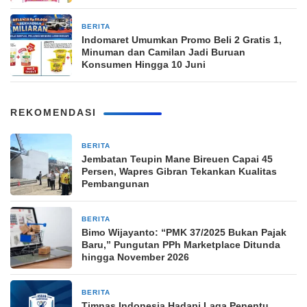
BERITA
2 bulan yang lalu
Indomaret Umumkan Promo Beli 2 Gratis 1,
Minuman dan Camilan Jadi Buruan
Konsumen Hingga 10 Juni
REKOMENDASI
BERITA
6 jam yang lalu
Jembatan Teupin Mane Bireuen Capai 45
Persen, Wapres Gibran Tekankan Kualitas
Pembangunan
BERITA
8 jam yang lalu
Bimo Wijayanto: “PMK 37/2025 Bukan Pajak
Baru,” Pungutan PPh Marketplace Ditunda
hingga November 2026
BERITA
8 jam yang lalu
Timnas Indonesia Hadapi Laga Penentu